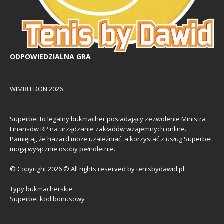
ODPOWIEDZIALNA GRA
WIMBLEDON 2026
Superbet to legalny bukmacher posiadający zezwolenie Ministra
Finansów RP na urządzanie zakładów wzajemnych online.
Pamiętaj, że hazard może uzależniać, a korzystać z usług Superbet
mogą wyłącznie osoby pełnoletnie.
© Copyright 2026 © All rights reserved by tenisbydawid.pl
Typy bukmacherskie
Superbet kod bonusowy