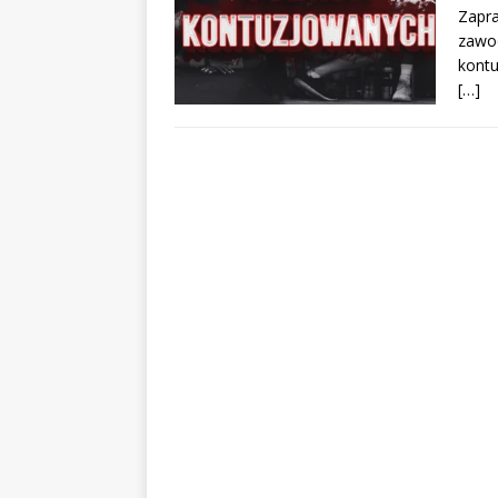
Zapra
zawod
kontu
[…]