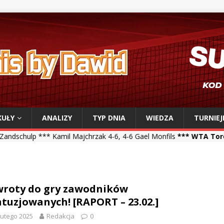
KUŁY
ANALIZY
TYP DNIA
WIEDZA
TURNIEJ
Kamil Majchrzak 4-6, 4-6 Gael Monfils
*** WTA Toronto ***
Iga Świ
roty do gry zawodników
tuzjowanych! [RAPORT – 23.02.]
lutego 2025
Redakcja
0