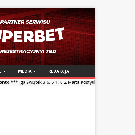
E
MEDIA
REDAKCJA
ątek 3-6, 6-1, 6-2 Marta Kostyuk *** Maja Chwalińska 5-7, 1-6 Talia 