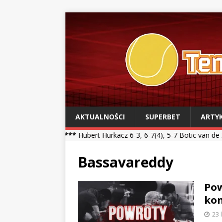
AKTUALNOŚCI
SUPERBET
ARTY
al ***
Hubert Hurkacz 6-3, 6-7(4), 5-7 Botic van de Zandschulp *** 
Bassavareddy
Pow
kon
23 