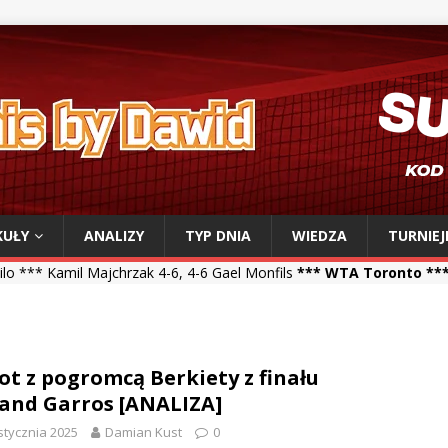
KUŁY
ANALIZY
TYP DNIA
WIEDZA
TURNIEJ
jchrzak 4-6, 4-6 Gael Monfils
*** WTA Toronto ***
Iga Świątek 6-2,
ot z pogromcą Berkiety z finału
and Garros [ANALIZA]
stycznia 2025
Damian Kust
0