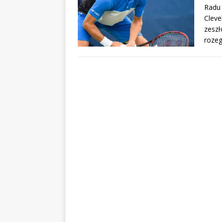
Radu 
Cleve
zeszł
roze