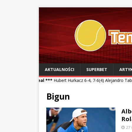
AKTUALNOŚCI
SUPERBET
ARTY
treal ***
Hubert Hurkacz 6-4, 7-6(4) Alejandro Tabilo *** Kamil Ma
Bigun
Alb
Rol
27 