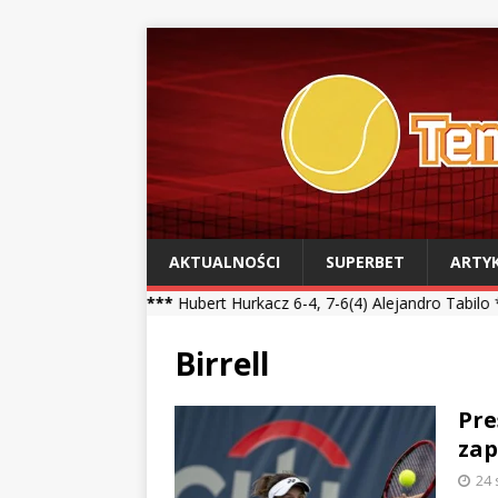
AKTUALNOŚCI
SUPERBET
ARTY
al ***
Hubert Hurkacz 6-4, 7-6(4) Alejandro Tabilo *** Kamil Majchr
Birrell
Pre
zap
24 