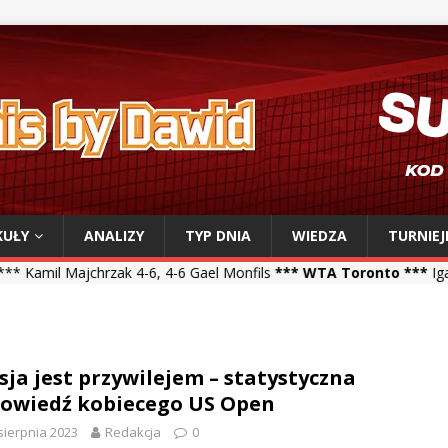
KUŁY
ANALIZY
TYP DNIA
WIEDZA
TURNIEJ
zak 4-6, 4-6 Gael Monfils
*** WTA Toronto ***
Iga Świątek 6-2, 6-
sja jest przywilejem – statystyczna
owiedź kobiecego US Open
sierpnia 2023
Redakcja
0