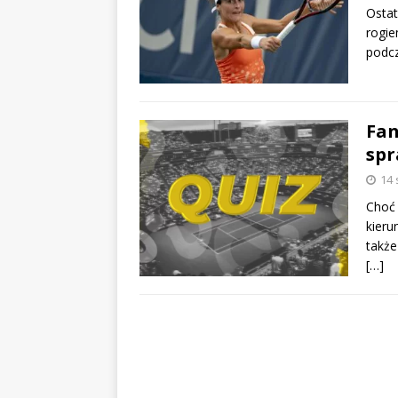
Ostat
rogie
podcz
Fan
spr
14 
Choć 
kieru
także
[…]