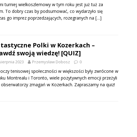
ni turniej wielkoszlemowy w tym roku jest już tuż za
m. To dobry czas by podsumować, co wydarzyło się
as go imprez poprzedzających, rozegranych na
[…]
tastyczne Polki w Kozerkach –
awdź swoją wiedzę! [QUIZ]
sierpnia 2023
Przemysław Dobosz
0
oczy tenisowej społeczności w większości były zwrócone w
nku Montrealu i Toronto, wiele pozytywnych emocji przeżyli
 obserwatorzy zmagań w Kozerkach. Zapraszamy na quiz!