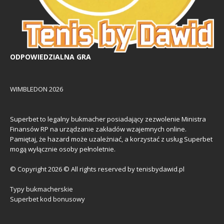
ODPOWIEDZIALNA GRA
WIMBLEDON 2026
Superbet to legalny bukmacher posiadający zezwolenie Ministra
Finansów RP na urządzanie zakładów wzajemnych online.
Pamiętaj, że hazard może uzależniać, a korzystać z usług Superbet
mogą wyłącznie osoby pełnoletnie.
© Copyright 2026 © All rights reserved by tenisbydawid.pl
Typy bukmacherskie
Superbet kod bonusowy