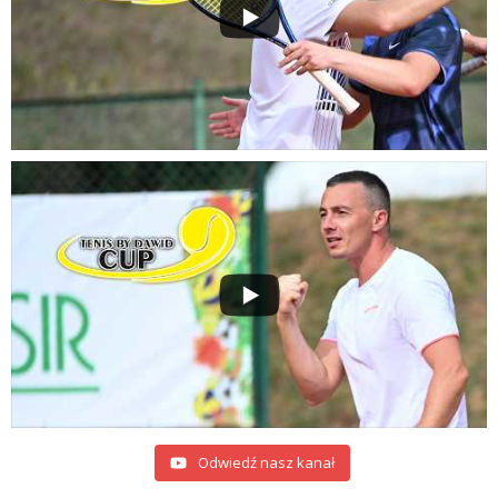
Odwiedź nasz kanał