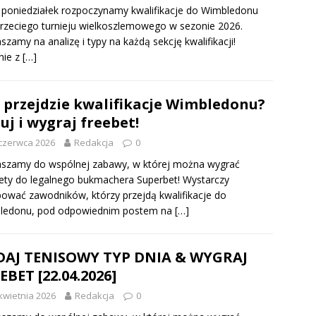
 poniedziałek rozpoczynamy kwalifikacje do Wimbledonu
 trzeciego turnieju wielkoszlemowego w sezonie 2026.
szamy na analizę i typy na każdą sekcję kwalifikacji!
nie z
[…]
 przejdzie kwalifikacje Wimbledonu?
uj i wygraj freebet!
czerwca 2026
Redakcja
0
aszamy do wspólnej zabawy, w której można wygrać
ety do legalnego bukmachera Superbet! Wystarczy
ować zawodników, którzy przejdą kwalifikacje do
ledonu, pod odpowiednim postem na
[…]
DAJ TENISOWY TYP DNIA & WYGRAJ
EBET [22.04.2026]
kwietnia 2026
Redakcja
0