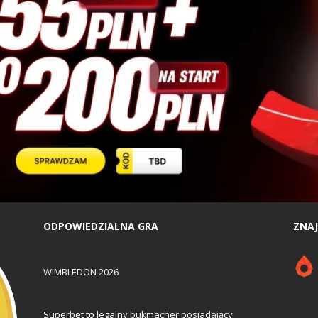
ODPOWIEDZIALNA GRA
ZNAJ
WIMBLEDON 2026
Superbet to legalny bukmacher posiadający