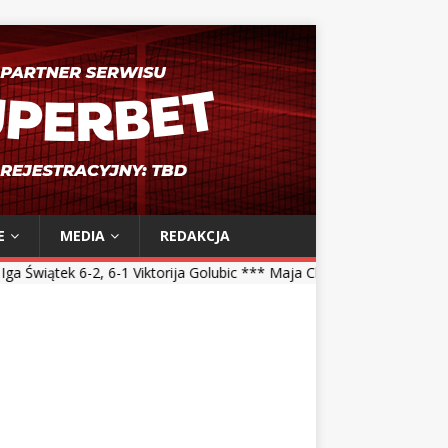
E
MEDIA
REDAKCJA
6-1 Viktorija Golubic *** Maja Chwalińska 5-7, 1-6 Talia Gibson *** M