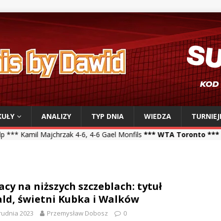
KUŁY
ANALIZY
TYP DNIA
WIEDZA
TURNIEJ
chrzak 4-6, 4-6 Gael Monfils
*** WTA Toronto ***
Iga Świątek 6-2, 
acy na niższych szczeblach: tytuł
ld, świetni Kubka i Walków
rudnia 2023
Przemysław Dobosz
0