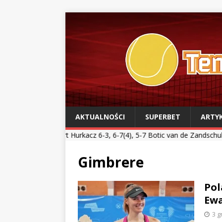
AKTUALNOŚCI
SUPERBET
ARTY
bert Hurkacz 6-3, 6-7(4), 5-7 Botic van de Zandschulp *** Kamil Maj
Gimbrere
Pol
Ewa
3 g