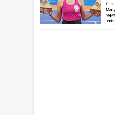
Debiu
Marty
najwa
tenis