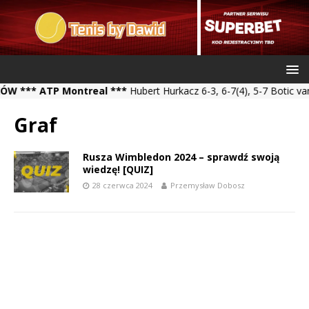
** ATP Montreal ***
Hubert Hurkacz 6-3, 6-7(4), 5-7 Botic van de
Graf
Rusza Wimbledon 2024 – sprawdź swoją
wiedzę! [QUIZ]
28 czerwca 2024
Przemysław Dobosz