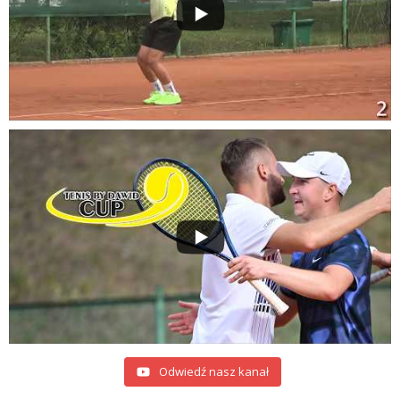
Odwiedź nasz kanał