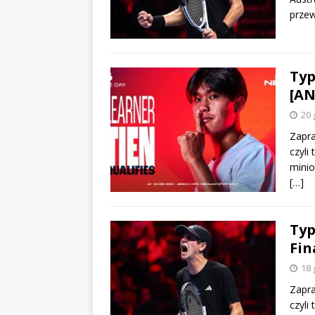
przew
Typ
[AN
20 
Zapra
czyli
minio
[…]
Typ
Fin
18 
Zapra
czyli