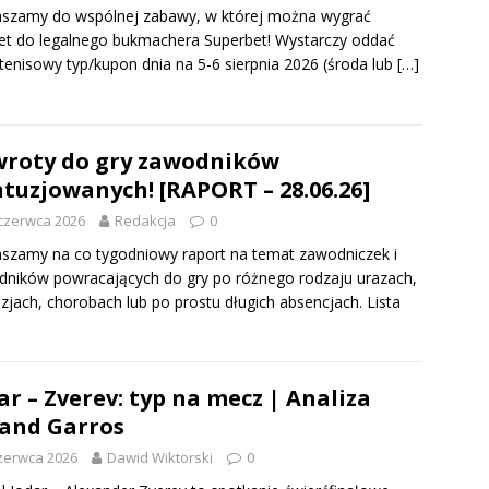
aszamy do wspólnej zabawy, w której można wygrać
et do legalnego bukmachera Superbet! Wystarczy oddać
tenisowy typ/kupon dnia na 5-6 sierpnia 2026 (środa lub
[…]
roty do gry zawodników
tuzjowanych! [RAPORT – 28.06.26]
czerwca 2026
Redakcja
0
szamy na co tygodniowy raport na temat zawodniczek i
ników powracających do gry po różnego rodzaju urazach,
zjach, chorobach lub po prostu długich absencjach. Lista
ar – Zverev: typ na mecz | Analiza
and Garros
zerwca 2026
Dawid Wiktorski
0