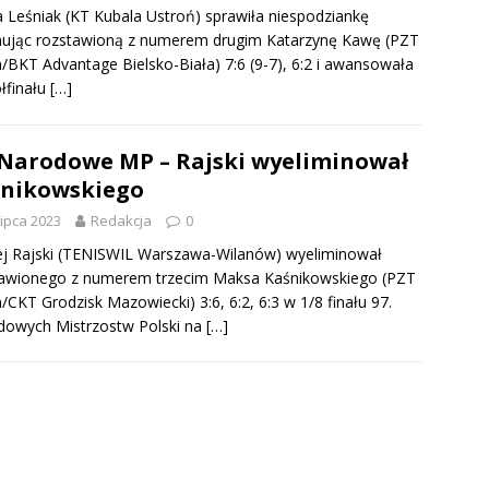
 Leśniak (KT Kubala Ustroń) sprawiła niespodziankę
nując rozstawioną z numerem drugim Katarzynę Kawę (PZT
BKT Advantage Bielsko-Biała) 7:6 (9-7), 6:2 i awansowała
łfinału
[…]
 Narodowe MP – Rajski wyeliminował
nikowskiego
lipca 2023
Redakcja
0
j Rajski (TENISWIL Warszawa-Wilanów) wyeliminował
tawionego z numerem trzecim Maksa Kaśnikowskiego (PZT
CKT Grodzisk Mazowiecki) 3:6, 6:2, 6:3 w 1/8 finału 97.
dowych Mistrzostw Polski na
[…]