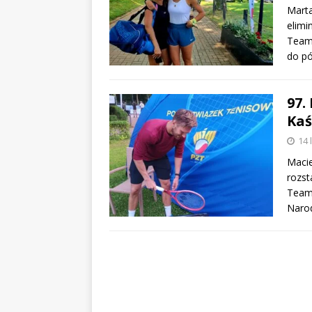
Marta
elimi
Team/
do pó
97.
Kaś
14 
Macie
rozs
Team/
Naro