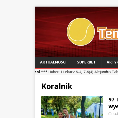
AKTUALNOŚCI
SUPERBET
ARTY
treal ***
Hubert Hurkacz 6-4, 7-6(4) Alejandro Tabilo *** Kamil Maj
Koralnik
97.
wy
14 