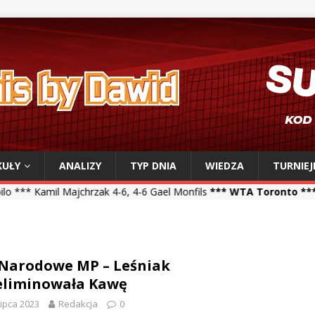
KUŁY
ANALIZY
TYP DNIA
WIEDZA
TURNIEJ
chrzak 4-6, 4-6 Gael Monfils
*** WTA Toronto ***
Iga Świątek 6-2,
 Narodowe MP – Leśniak
eliminowała Kawę
lipca 2023
Redakcja
0