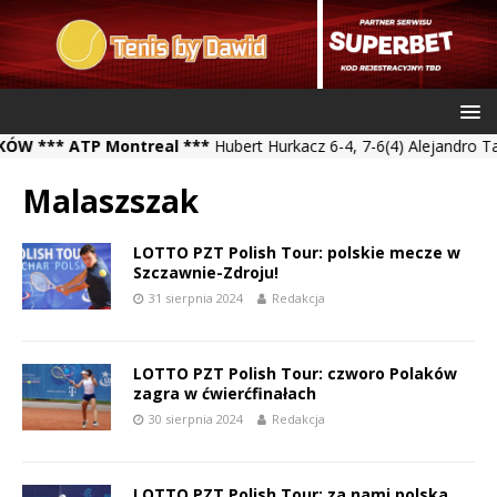
*** ATP Montreal ***
Hubert Hurkacz 6-4, 7-6(4) Alejandro Tabilo
Malaszszak
LOTTO PZT Polish Tour: polskie mecze w
Szczawnie-Zdroju!
31 sierpnia 2024
Redakcja
LOTTO PZT Polish Tour: czworo Polaków
zagra w ćwierćfinałach
30 sierpnia 2024
Redakcja
LOTTO PZT Polish Tour: za nami polska