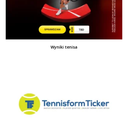
Wyniki tenisa