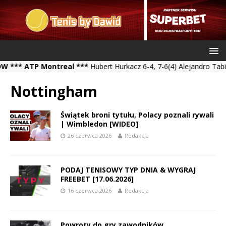
* ATP Montreal ***
Hubert Hurkacz 6-4, 7-6(4) Alejandro Tabilo **
Nottingham
Świątek broni tytułu, Polacy poznali rywali
| Wimbledon [WIDEO]
26 czerwca 2026
Redakcja
PODAJ TENISOWY TYP DNIA & WYGRAJ
FREEBET [17.06.2026]
16 czerwca 2026
Redakcja
Powroty do gry zawodników