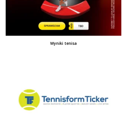
Wyniki tenisa