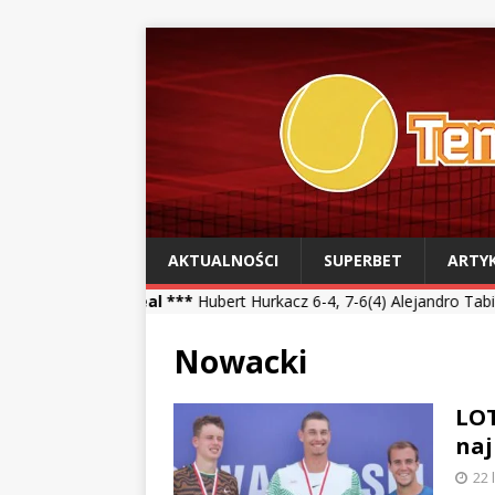
AKTUALNOŚCI
SUPERBET
ARTY
treal ***
Hubert Hurkacz 6-4, 7-6(4) Alejandro Tabilo *** Kamil Maj
Nowacki
LOT
naj
22 