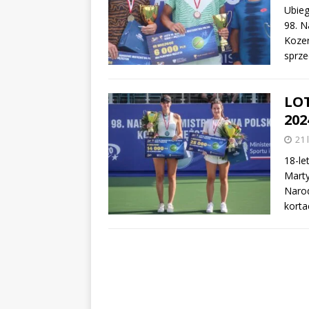
Ubieg
98. N
Kozer
sprze
LOT
202
21 
18-le
Marty
Narod
kort