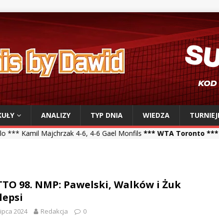
KUŁY
ANALIZY
TYP DNIA
WIEDZA
TURNIEJ
chrzak 4-6, 4-6 Gael Monfils
*** WTA Toronto ***
Iga Świątek 6-2,
TO 98. NMP: Pawelski, Walków i Żuk
lepsi
lipca 2024
Redakcja
0