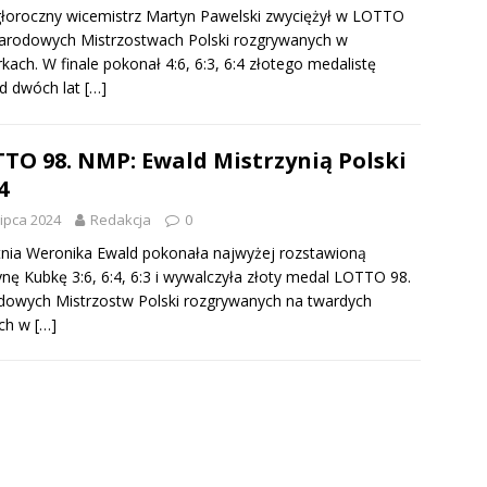
łoroczny wicemistrz Martyn Pawelski zwyciężył w LOTTO
arodowych Mistrzostwach Polski rozgrywanych w
kach. W finale pokonał 4:6, 6:3, 6:4 złotego medalistę
d dwóch lat
[…]
TO 98. NMP: Ewald Mistrzynią Polski
4
lipca 2024
Redakcja
0
tnia Weronika Ewald pokonała najwyżej rozstawioną
nę Kubkę 3:6, 6:4, 6:3 i wywalczyła złoty medal LOTTO 98.
owych Mistrzostw Polski rozgrywanych na twardych
ach w
[…]