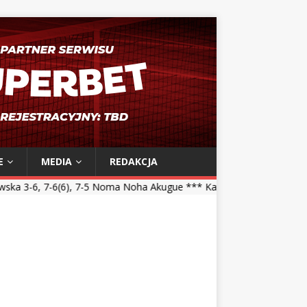
E
MEDIA
REDAKCJA
 7-5 Noma Noha Akugue *** Katarzyna Kawa 5-7, 6-2, 1-6 Justina Mik