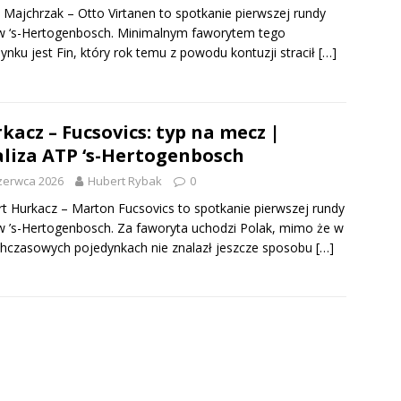
 Majchrzak – Otto Virtanen to spotkanie pierwszej rundy
w ‘s-Hertogenbosch. Minimalnym faworytem tego
ynku jest Fin, który rok temu z powodu kontuzji stracił
[…]
kacz – Fucsovics: typ na mecz |
liza ATP ‘s-Hertogenbosch
zerwca 2026
Hubert Rybak
0
t Hurkacz – Marton Fucsovics to spotkanie pierwszej rundy
 ’s-Hertogenbosch. Za faworyta uchodzi Polak, mimo że w
hczasowych pojedynkach nie znalazł jeszcze sposobu
[…]