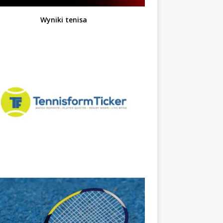
Wyniki tenisa