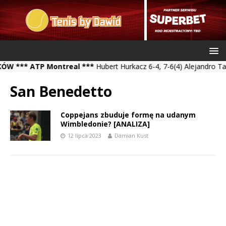
** ATP Montreal ***
Hubert Hurkacz 6-4, 7-6(4) Alejandro Tabilo 
San Benedetto
Coppejans zbuduje formę na udanym
Wimbledonie? [ANALIZA]
12 lipca 2023
Damian Kust