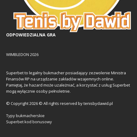
ODPOWIEDZIALNA GRA
WIMBLEDON 2026
Superbet to legalny bukmacher posiadający zezwolenie Ministra
Finansów RP na urządzanie zakładów wzajemnych online.
Pamiętaj, że hazard może uzależniać, a korzystać z usług Superbet
mogą wyłącznie osoby pełnoletnie.
© Copyright 2026 © All rights reserved by tenisbydawid.pl
Typy bukmacherskie
Superbet kod bonusowy