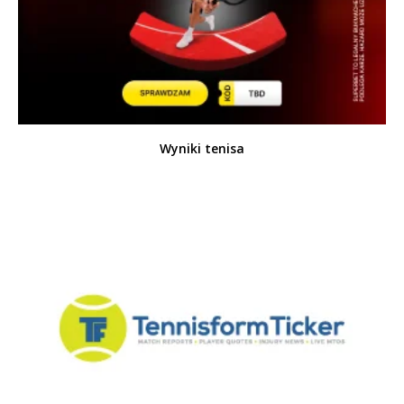
Wyniki tenisa