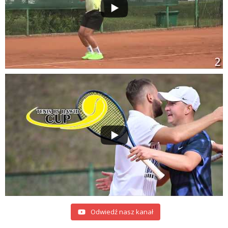
Odwiedź nasz kanał