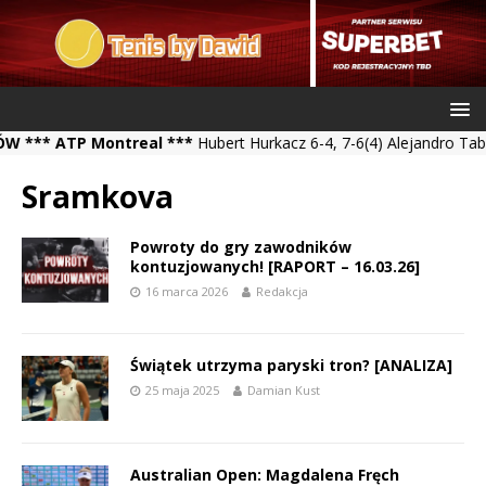
* ATP Montreal ***
Hubert Hurkacz 6-4, 7-6(4) Alejandro Tabilo *
Sramkova
Powroty do gry zawodników
kontuzjowanych! [RAPORT – 16.03.26]
16 marca 2026
Redakcja
Świątek utrzyma paryski tron? [ANALIZA]
25 maja 2025
Damian Kust
Australian Open: Magdalena Fręch