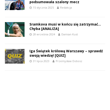
podsumowała szalony mecz
15 stycznia 2025
Redakcja
Sramkova musi w końcu się zatrzymać…
Chyba [ANALIZA]
28 września 2024
Damian Kust
Iga Świątek królową Warszawy – sprawdź
swoją wiedzę! [QUIZ]
31 lipca 2023
Przemysław Dobosz