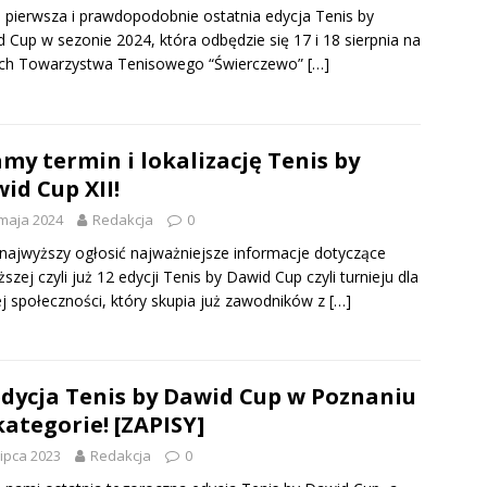
 pierwsza i prawdopodobnie ostatnia edycja Tenis by
 Cup w sezonie 2024, która odbędzie się 17 i 18 sierpnia na
ach Towarzystwa Tenisowego “Świerczewo”
[…]
my termin i lokalizację Tenis by
id Cup XII!
maja 2024
Redakcja
0
najwyższy ogłosić najważniejsze informacje dotyczące
iższej czyli już 12 edycji Tenis by Dawid Cup czyli turnieju dla
j społeczności, który skupia już zawodników z
[…]
edycja Tenis by Dawid Cup w Poznaniu
 kategorie! [ZAPISY]
lipca 2023
Redakcja
0