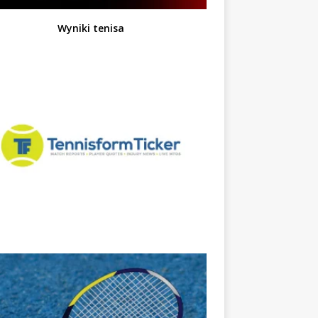
Wyniki tenisa