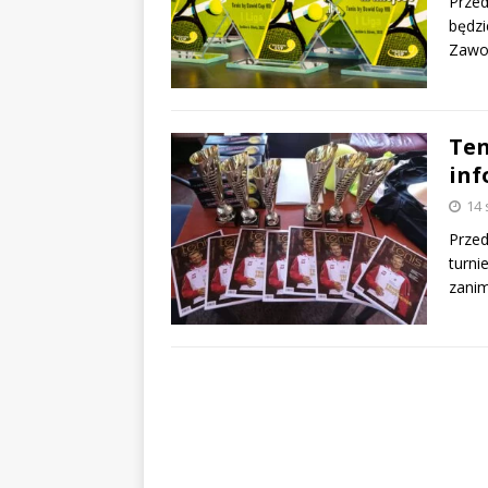
Przed
będzi
Zawod
Ten
inf
14 
Przed
turni
zanim