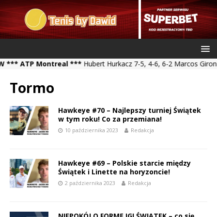
 ATP Montreal ***
Hubert Hurkacz 7-5, 4-6, 6-2 Marcos Giron *** 
Tormo
Hawkeye #70 – Najlepszy turniej Świątek
w tym roku! Co za przemiana!
10 października 2023
Redakcja
Hawkeye #69 – Polskie starcie między
Świątek i Linette na horyzoncie!
2 października 2023
Redakcja
NIEPOKÓJ O FORMĘ IGI ŚWIĄTEK – co się