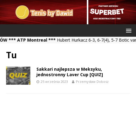
** ATP Montreal ***
Hubert Hurkacz 6-3, 6-7(4), 5-7 Botic van de
Tu
Sakkari najlepsza w Meksyku,
jednostronny Laver Cup [QUIZ]
25 września 2023
Przemysław Dobosz