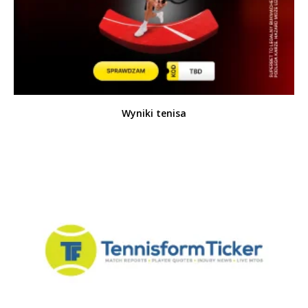
Wyniki tenisa