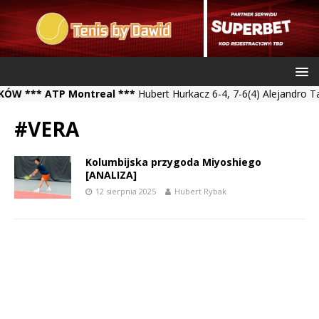
*** ATP Montreal ***
Hubert Hurkacz 6-4, 7-6(4) Alejandro Tabilo
#VERA
Kolumbijska przygoda Miyoshiego
[ANALIZA]
12 sierpnia 2025
Hubert Rybak