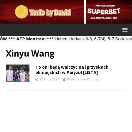
** ATP Montreal ***
Hubert Hurkacz 6-3, 6-7(4), 5-7 Botic van de
Xinyu Wang
To oni będą walczyć na igrzyskach
olimpijskich w Paryżu! [LISTA]
22 lipca 2024
Przemysław Dobosz