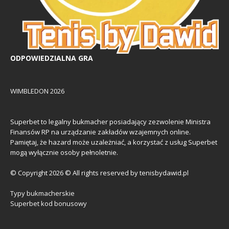
ODPOWIEDZIALNA GRA
WIMBLEDON 2026
Superbet to legalny bukmacher posiadający zezwolenie Ministra
Finansów RP na urządzanie zakładów wzajemnych online.
Pamiętaj, że hazard może uzależniać, a korzystać z usług Superbet
mogą wyłącznie osoby pełnoletnie.
© Copyright 2026 © All rights reserved by tenisbydawid.pl
Typy bukmacherskie
Superbet kod bonusowy