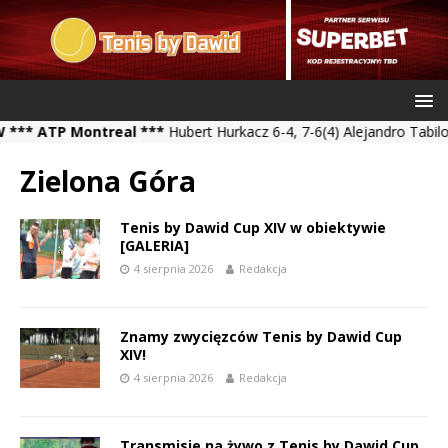
TP Montreal ***
Hubert Hurkacz 6-4, 7-6(4) Alejandro Tabilo *** K
Zielona Góra
Tenis by Dawid Cup XIV w obiektywie
[GALERIA]
4 sierpnia 2026
Redakcja
Znamy zwycięzców Tenis by Dawid Cup
XIV!
4 sierpnia 2026
Redakcja
Transmisje na żywo z Tenis by Dawid Cup