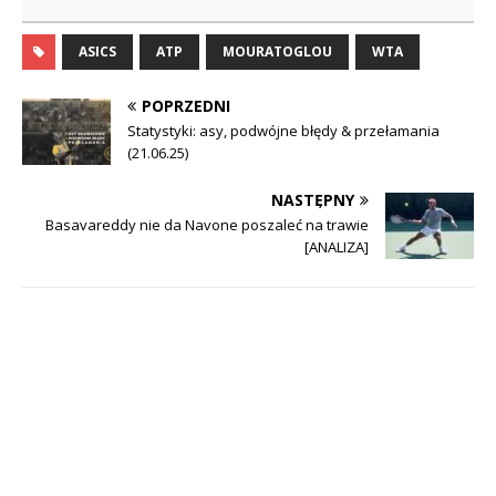
ASICS
ATP
MOURATOGLOU
WTA
POPRZEDNI
Statystyki: asy, podwójne błędy & przełamania
(21.06.25)
NASTĘPNY
Basavareddy nie da Navone poszaleć na trawie
[ANALIZA]