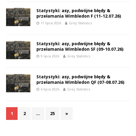
Statystyki: asy, podwójne błędy &
przełamania Wimbledon F (11-12.07.26)
11 lipca 2026
Grey Statistics
Statystyki: asy, podwójne błędy &
przełamania Wimbledon SF (09-10.07.26)
9 lipca 2026
Grey Statistics
Statystyki: asy, podwójne błędy &
przełamania Wimbledon QF (07-08.07.26)
6 lipca 2026
Grey Statistics
1
2
…
25
»