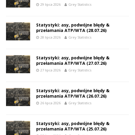
29 lipca 2026
Grey Statistics
Statystyki: asy, podwójne błędy &
przełamania ATP/WTA (28.07.26)
28 lipca 2026
Grey Statistics
Statystyki: asy, podwójne błędy &
przełamania ATP/WTA (27.07.26)
27 lipca 2026
Grey Statistics
Statystyki: asy, podwójne błędy &
przełamania ATP/WTA (26.07.26)
26 lipca 2026
Grey Statistics
Statystyki: asy, podwójne błędy &
przełamania ATP/WTA (25.07.26)