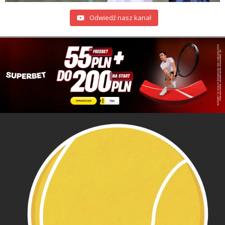
Odwiedź nasz kanał