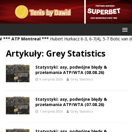
TP Montreal ***
Hubert Hurkacz 6-3, 6-7(4), 5-7 Botic van de Zan
Artykuły:
Grey Statistics
Statystyki: asy, podwójne błędy &
przełamania ATP/WTA (08.08.26)
8 sierpnia 2026
Grey Statistics
Statystyki: asy, podwójne błędy &
przełamania ATP/WTA (07.08.26)
7 sierpnia 2026
Grey Statistics
Statystyki: asy, podwójne błędy &