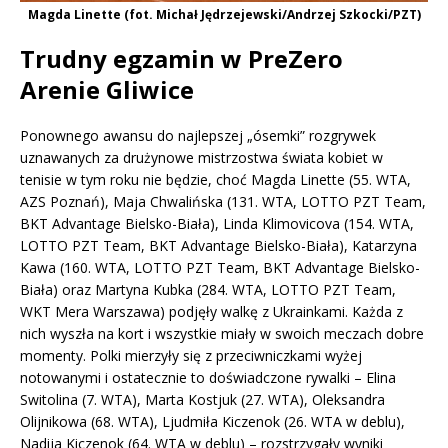
Magda Linette (fot. Michał Jędrzejewski/Andrzej Szkocki/PZT)
Trudny egzamin w PreZero
Arenie Gliwice
Ponownego awansu do najlepszej „ósemki” rozgrywek
uznawanych za drużynowe mistrzostwa świata kobiet w
tenisie w tym roku nie będzie, choć Magda Linette (55. WTA,
AZS Poznań), Maja Chwalińska (131. WTA, LOTTO PZT Team,
BKT Advantage Bielsko-Biała), Linda Klimovicova (154. WTA,
LOTTO PZT Team, BKT Advantage Bielsko-Biała), Katarzyna
Kawa (160. WTA, LOTTO PZT Team, BKT Advantage Bielsko-
Biała) oraz Martyna Kubka (284. WTA, LOTTO PZT Team,
WKT Mera Warszawa) podjęły walkę z Ukrainkami. Każda z
nich wyszła na kort i wszystkie miały w swoich meczach dobre
momenty. Polki mierzyły się z przeciwniczkami wyżej
notowanymi i ostatecznie to doświadczone rywalki – Elina
Switolina (7. WTA), Marta Kostjuk (27. WTA), Oleksandra
Olijnikowa (68. WTA), Ljudmiła Kiczenok (26. WTA w deblu),
Nadija Kiczenok (64. WTA w deblu) – rozstrzygały wyniki