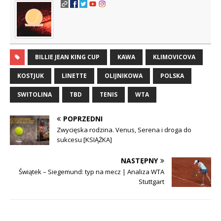
BILLIE JEAN KING CUP
KAWA
KLIMOVICOVA
KOSTJUK
LINETTE
OLIJNIKOWA
POLSKA
SWITOLINA
TBD
TENIS
WTA
POPRZEDNI
Zwycięska rodzina. Venus, Serena i droga do
sukcesu [KSIĄŻKA]
NASTĘPNY
Świątek – Siegemund: typ na mecz | Analiza WTA
Stuttgart