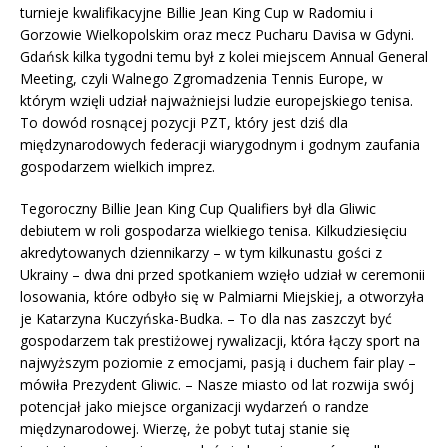
turnieje kwalifikacyjne Billie Jean King Cup w Radomiu i
Gorzowie Wielkopolskim oraz mecz Pucharu Davisa w Gdyni.
Gdańsk kilka tygodni temu był z kolei miejscem Annual General
Meeting, czyli Walnego Zgromadzenia Tennis Europe, w
którym wzięli udział najważniejsi ludzie europejskiego tenisa.
To dowód rosnącej pozycji PZT, który jest dziś dla
międzynarodowych federacji wiarygodnym i godnym zaufania
gospodarzem wielkich imprez.
Tegoroczny Billie Jean King Cup Qualifiers był dla Gliwic
debiutem w roli gospodarza wielkiego tenisa. Kilkudziesięciu
akredytowanych dziennikarzy – w tym kilkunastu gości z
Ukrainy – dwa dni przed spotkaniem wzięło udział w ceremonii
losowania, które odbyło się w Palmiarni Miejskiej, a otworzyła
je Katarzyna Kuczyńska-Budka. – To dla nas zaszczyt być
gospodarzem tak prestiżowej rywalizacji, która łączy sport na
najwyższym poziomie z emocjami, pasją i duchem fair play –
mówiła Prezydent Gliwic. – Nasze miasto od lat rozwija swój
potencjał jako miejsce organizacji wydarzeń o randze
międzynarodowej. Wierzę, że pobyt tutaj stanie się