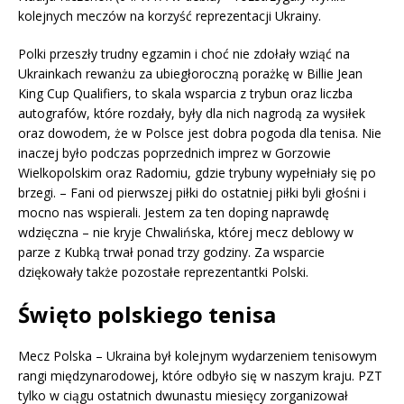
kolejnych meczów na korzyść reprezentacji Ukrainy.
Polki przeszły trudny egzamin i choć nie zdołały wziąć na
Ukrainkach rewanżu za ubiegłoroczną porażkę w Billie Jean
King Cup Qualifiers, to skala wsparcia z trybun oraz liczba
autografów, które rozdały, były dla nich nagrodą za wysiłek
oraz dowodem, że w Polsce jest dobra pogoda dla tenisa. Nie
inaczej było podczas poprzednich imprez w Gorzowie
Wielkopolskim oraz Radomiu, gdzie trybuny wypełniały się po
brzegi. – Fani od pierwszej piłki do ostatniej piłki byli głośni i
mocno nas wspierali. Jestem za ten doping naprawdę
wdzięczna – nie kryje Chwalińska, której mecz deblowy w
parze z Kubką trwał ponad trzy godziny. Za wsparcie
dziękowały także pozostałe reprezentantki Polski.
Święto polskiego tenisa
Mecz Polska – Ukraina był kolejnym wydarzeniem tenisowym
rangi międzynarodowej, które odbyło się w naszym kraju. PZT
tylko w ciągu ostatnich dwunastu miesięcy zorganizował