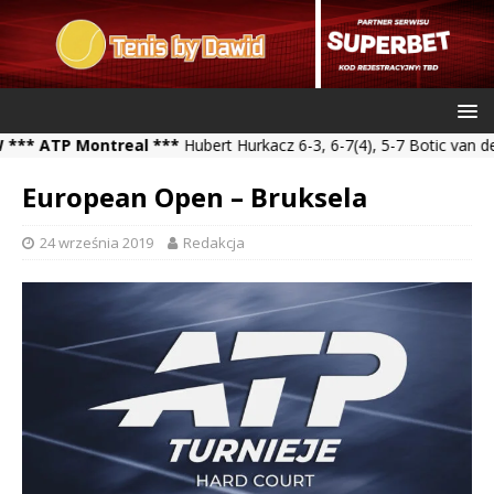
ATP Montreal ***
Hubert Hurkacz 6-3, 6-7(4), 5-7 Botic van de Zan
European Open – Bruksela
24 września 2019
Redakcja