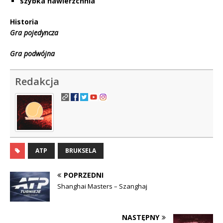
szybka nawierzchnia
Historia
Gra pojedyncza
Gra podwójna
Redakcja
ATP
BRUKSELA
POPRZEDNI
Shanghai Masters – Szanghaj
NASTĘPNY