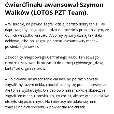
ćwierćfinału awansował Szymon
Walków (LOTOS PZT Team).
– W skrócie, na pewno zagrali dzisiaj bardzo dobry tenis. Tak
naprawdę my nie grając bardzo źle mieliśmy problem z tym, że
od nich wszystko wracało. Albo my byliśmy dzisiaj tak słabi
deblowo, albo oni zagrali po prostu niesamowity mecz –
powiedział Janowicz.
Zawodnicy miejscowego Centralnego Klubu Tenisowego
Grodzisk Mazowiecki otrzymali do turnieju głównego „dziką
kartę” od organizatorów.
– To ciekawe doświadczenie dla nas, bo po raz pierwszy
zagraliśmy razem debla, chociaż znamy się ponad dziesięć lat.
Ale to nie wystarczyło. Oni deblowo niesamowicie skutecznie
zagrali ten mecz. Domykali to, co chcieli, ale też wiele punktów
ułożyło się po ich myśli. No i niestety nie udało się nam
znaleźć na nich sposobu – powiedział Majchrzak