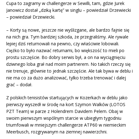
Cupa to zagramy w challengerze w Sewilli, tam, gdzie Jurek
Janowicz dostał „dziką kartę” w singlu – powiedział Drzewiecki
– powiedział Drzewiecki.
– Korty są nowe, jeszcze nie wyślizgane, ale bardzo fajnie się
na nich gra. Tym bardziej szkoda, że przegraliśmy. Ale rywale
lepiej dziś returnowali na pewno, czy właściwie lobowali.
Ciężko to było nazwać returnami, bo większość to mieli po
prostu szczęście. Bo dobry serwis był, a on na wyciągnięciu
dziwnego loba grał nad moim partnerem. No takich rzeczy się
nie trenuje, głównie to jednak szczęście. Ale tak bywa w deblu i
nie ma co za dużo analizować, tylko trzeba trenować i dalej
grać – dodał.
Z polskich tenisistów startujących w Kozerkach w deblu jako
pierwszy wyszedł w środę na kort Szymon Walków (LOTOS
PZT Team) w parze z Holendrem Davidem Pelem. Obaj w
swoim pierwszym wspólnym starcie w ubiegłym tygodniu
triumfowali w mniejszym challengerze ATP60 w niemieckim
Meerbusch, rozgrywanym na ziemnej nawierzchni.