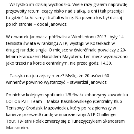
– Wszystko im dzisiaj wychodziło. Wiele razy grałem naprawdę
przyzwoity return lecący nisko nad siatką, a oni i tak przebijali
to gdzieś koło ramy i trafiali w linię. Na pewno los był dzisiaj
po ich stronie – dodał Janowicz.
W czwartek Janowicz, półfinalista Wimbledonu 2013 i były 14.
tenisista świata w rankingu ATP, wystąpi w Kozerkach w
drugiej rundzie singla. O miejsce w ćwierćfinale powalczy z 20-
letnim Francuzem Haroldem Mayotem. Ten mecz wyznaczono
jako trzeci na korcie centralnym, nie przed godz. 14.30.
– Taktyka na jutrzejszy mecz? Myślę, że 20 asów i 60
winnerów powinno wystarczyć – stwierdził Janowicz
Po nich w kolejnym spotkaniu 1/8 finału zobaczymy zawodnika
LOTOS PZT Team – Maksa Kaśnikowskiego (Centralny Klub
Tenisowy Grodzisk Mazowiecki), który po raz pierwszy w
karierze przeszedł rundę w imprezie rangi ATP Challenger
Tour. 19-letni Polak zmierzy się z Tunezyjczykiem Skanderem
Mansourim.