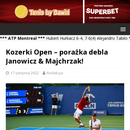
TP Montreal ***
Hubert Hurkacz 6-4, 7-6(4) Alejandro Tabilo *** K
Kozerki Open – porażka debla
Janowicz & Majchrzak!
17 sierpnia 2022
Redakcja