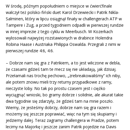
W środę, późnym popołudniem o miejsce w ćwierćfinale
walczył też polsko-fiński duet Karol Drzewiecki i Patrik Nikla-
Salminen, który w lipcu osiągnął finały w challengerach ATP w
Tampere i Zug, a przed tygodniem odpadli w pierwszej rundzie
w innej imprezie z tego cyklu w Meerbusch. W Kozerkach
wylosowali najwyżej rozstawionych w drabince Holendra
Robina Haase i Austriaka Philippa Oswalda. Przegrali z nimi w
pierwszej rundzie 4:6, 4:6.
– Dobrze nam się gra z Patrikiem, a to jest wliczone w debla,
że czasami gdzieś tam te mecz się nie układają, jak dzisiaj.
Przełamali nas trochę pechowo, „zrebreakowaliśmy” ich niby,
ale potem znowu mieli trzy returny przypadkowe z ramy,
nieczyste loby. No tak po prostu czasem jest i ciężko
wyciągnąć wnioski, bo gramy dobrze i solidnie, ale akurat takie
dwa tygodnie się zdarzyły, że gdzieś tam na mnie poszło.
Wiemy, że jesteśmy dobrzy, dobrze nam się gra razem i
możemy się jeszcze poprawiać, więc na tym się skupiamy i
jedziemy dalej. Teraz zagramy challengera w Pradze, potem
lecimy na Majorkę i jeszcze zanim Patrik pojedzie na Davis