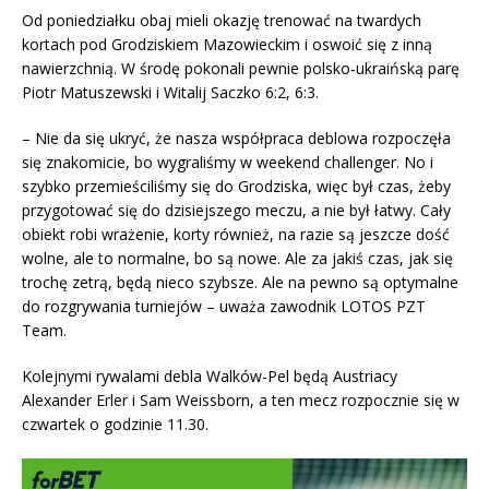
Od poniedziałku obaj mieli okazję trenować na twardych
kortach pod Grodziskiem Mazowieckim i oswoić się z inną
nawierzchnią. W środę pokonali pewnie polsko-ukraińską parę
Piotr Matuszewski i Witalij Saczko 6:2, 6:3.
– Nie da się ukryć, że nasza współpraca deblowa rozpoczęła
się znakomicie, bo wygraliśmy w weekend challenger. No i
szybko przemieściliśmy się do Grodziska, więc był czas, żeby
przygotować się do dzisiejszego meczu, a nie był łatwy. Cały
obiekt robi wrażenie, korty również, na razie są jeszcze dość
wolne, ale to normalne, bo są nowe. Ale za jakiś czas, jak się
trochę zetrą, będą nieco szybsze. Ale na pewno są optymalne
do rozgrywania turniejów – uważa zawodnik LOTOS PZT
Team.
Kolejnymi rywalami debla Walków-Pel będą Austriacy
Alexander Erler i Sam Weissborn, a ten mecz rozpocznie się w
czwartek o godzinie 11.30.