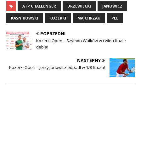
ATP CHALLENGER
DRZEWIECKI
JANOWICZ
KAŚNIKOWSKI
KOZERKI
MAJCHRZAK
PEL
POPRZEDNI
Kozerki Open – Szymon Walków w ćwierćfinale
debla!
NASTĘPNY
Kozerki Open – Jerzy Janowicz odpadł w 1/8 finału!