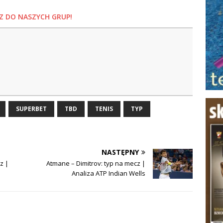
Z DO NASZYCH GRUP!
SUPERBET
TBD
TENIS
TYP
NASTĘPNY
z |
Atmane – Dimitrov: typ na mecz |
Analiza ATP Indian Wells