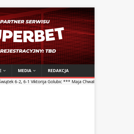
E
MEDIA
REDAKCJA
iktorija Golubic *** Maja Chwalińska 5-7, 1-6 Talia Gibson *** Magdal