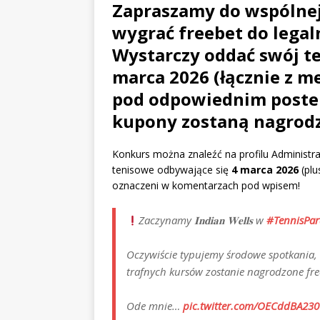
Zapraszamy do wspólnej
wygrać freebet do leg
Wystarczy oddać swój t
marca 2026 (łącznie z m
pod odpowiednim postem
kupony zostaną nagrod
Konkurs można znaleźć na profilu Administra
tenisowe odbywające się
4 marca 2026
(plu
oznaczeni w komentarzach pod wpisem!
Zaczynamy 𝐈𝐧𝐝𝐢𝐚𝐧 𝐖𝐞𝐥𝐥𝐬 w
#TennisPar
Oczywiście typujemy środowe spotkania, 
trafnych kursów zostanie nagrodzone fr
Ode mnie…
pic.twitter.com/OECddBA230