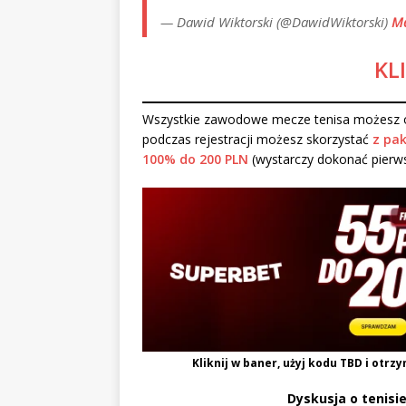
— Dawid Wiktorski (@DawidWiktorski)
Ma
KL
Wszystkie zawodowe mecze tenisa możesz o
podczas rejestracji możesz skorzystać
z pak
100% do 200 PLN
(wystarczy dokonać pierw
Kliknij w baner, użyj kodu
TBD
i otrzy
Dyskusja o tenisie