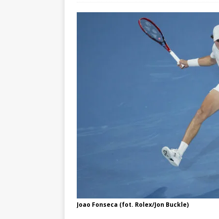
Joao Fonseca (fot. Rolex/Jon Buckle)