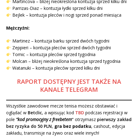
Martincova – bliżej nieokreślona kontuzja sprzed kilku dni
Parrizas-Diaz – kontuzja łydki sprzed kilku dni
Bejlek – kontuzja pleców i nogi sprzed ponad miesiąca
Mężczyźni:
Martinez – kontuzja barku sprzed dwóch tygodni
Zeppieri – kontuzja pleców sprzed dwóch tygodni
Tomic – kontuzja pleców sprzed tygodnia
Molcan – bliżej nieokreślona kontuzja sprzed tygodnia
Watanuki – kontuzja pleców sprzed kilku dni
RAPORT DOSTĘPNY JEST TAKŻE NA
KANALE TELEGRAM
Wszystkie zawodowe mecze tenisa możesz obstawiać i
oglądać w
Betclic
, a wpisując kod
TBD
podczas rejestracji w
pole
“kod promocyjny z freebetem
“
otrzymasz
pierwszy zakład
bez ryzyka do 50 PLN
,
gra bez podatku
, cashout, edycja
zakładu, transmisje na żywo oraz wiele innych!