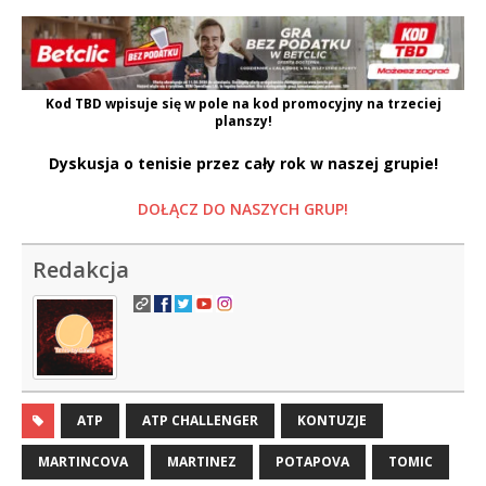
Kod
TBD
wpisuje się w pole na kod promocyjny na trzeciej
planszy!
Dyskusja o tenisie przez cały rok w naszej grupie!
DOŁĄCZ DO NASZYCH GRUP!
Redakcja
ATP
ATP CHALLENGER
KONTUZJE
MARTINCOVA
MARTINEZ
POTAPOVA
TOMIC