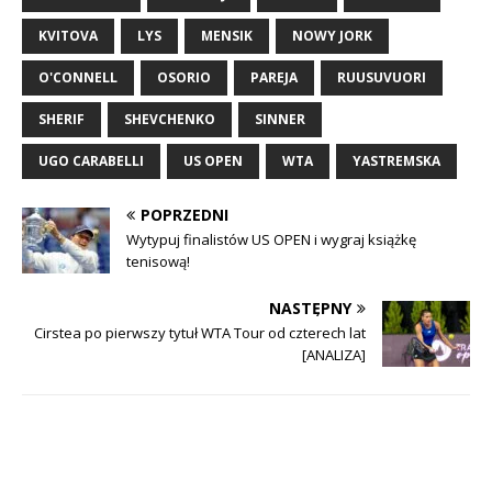
KVITOVA
LYS
MENSIK
NOWY JORK
O'CONNELL
OSORIO
PAREJA
RUUSUVUORI
SHERIF
SHEVCHENKO
SINNER
UGO CARABELLI
US OPEN
WTA
YASTREMSKA
POPRZEDNI
Wytypuj finalistów US OPEN i wygraj książkę
tenisową!
NASTĘPNY
Cirstea po pierwszy tytuł WTA Tour od czterech lat
[ANALIZA]