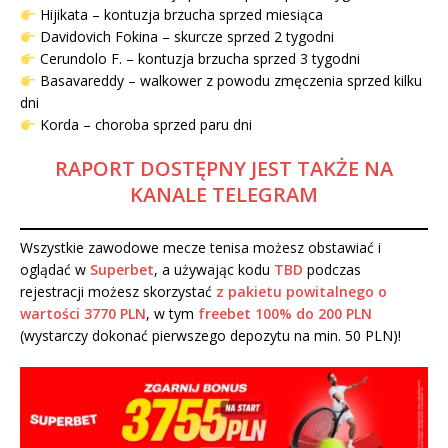
Hijikata – kontuzja brzucha sprzed miesiąca
Davidovich Fokina – skurcze sprzed 2 tygodni
Cerundolo F. – kontuzja brzucha sprzed 3 tygodni
Basavareddy – walkower z powodu zmęczenia sprzed kilku
dni
Korda – choroba sprzed paru dni
RAPORT DOSTĘPNY JEST TAKŻE NA
KANALE TELEGRAM
Wszystkie zawodowe mecze tenisa możesz obstawiać i
oglądać w
Superbet
, a używając kodu
TBD
podczas
rejestracji możesz skorzystać
z pakietu powitalnego o
wartości 3770 PLN
, w tym
freebet 100% do 200 PLN
(wystarczy dokonać pierwszego depozytu na min. 50 PLN)!