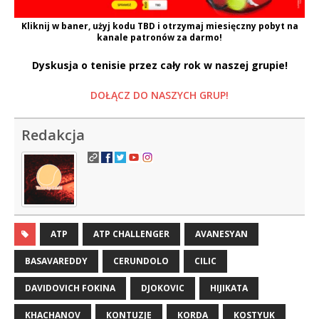
Kliknij w baner, użyj kodu
TBD
i otrzymaj miesięczny pobyt na
kanale patronów za darmo!
Dyskusja o tenisie przez cały rok w naszej grupie!
DOŁĄCZ DO NASZYCH GRUP!
Redakcja
ATP
ATP CHALLENGER
AVANESYAN
BASAVAREDDY
CERUNDOLO
CILIC
DAVIDOVICH FOKINA
DJOKOVIC
HIJIKATA
KHACHANOV
KONTUZJE
KORDA
KOSTYUK