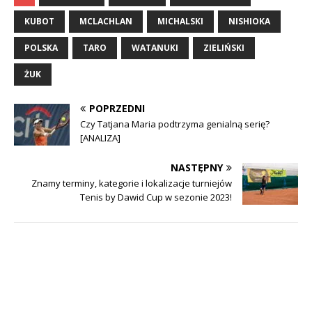
KUBOT
MCLACHLAN
MICHALSKI
NISHIOKA
POLSKA
TARO
WATANUKI
ZIELIŃSKI
ŻUK
POPRZEDNI
Czy Tatjana Maria podtrzyma genialną serię?
[ANALIZA]
NASTĘPNY
Znamy terminy, kategorie i lokalizacje turniejów
Tenis by Dawid Cup w sezonie 2023!