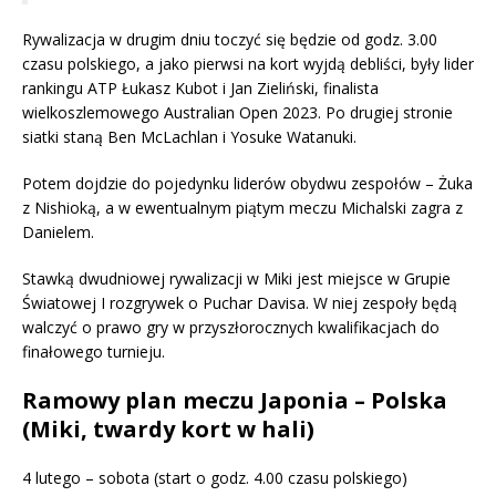
Rywalizacja w drugim dniu toczyć się będzie od godz. 3.00
czasu polskiego, a jako pierwsi na kort wyjdą debliści, były lider
rankingu ATP Łukasz Kubot i Jan Zieliński, finalista
wielkoszlemowego Australian Open 2023. Po drugiej stronie
siatki staną Ben McLachlan i Yosuke Watanuki.
Potem dojdzie do pojedynku liderów obydwu zespołów – Żuka
z Nishioką, a w ewentualnym piątym meczu Michalski zagra z
Danielem.
Stawką dwudniowej rywalizacji w Miki jest miejsce w Grupie
Światowej I rozgrywek o Puchar Davisa. W niej zespoły będą
walczyć o prawo gry w przyszłorocznych kwalifikacjach do
finałowego turnieju.
Ramowy plan meczu Japonia – Polska
(Miki, twardy kort w hali)
4 lutego – sobota (start o godz. 4.00 czasu polskiego)