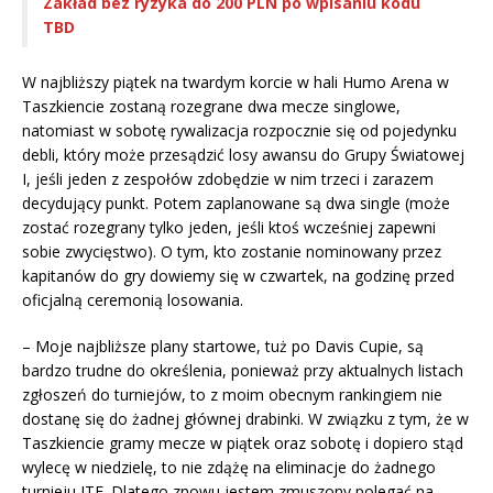
Zakład bez ryzyka do 200 PLN po wpisaniu kodu
TBD
W najbliższy piątek na twardym korcie w hali Humo Arena w
Taszkiencie zostaną rozegrane dwa mecze singlowe,
natomiast w sobotę rywalizacja rozpocznie się od pojedynku
debli, który może przesądzić losy awansu do Grupy Światowej
I, jeśli jeden z zespołów zdobędzie w nim trzeci i zarazem
decydujący punkt. Potem zaplanowane są dwa single (może
zostać rozegrany tylko jeden, jeśli ktoś wcześniej zapewni
sobie zwycięstwo). O tym, kto zostanie nominowany przez
kapitanów do gry dowiemy się w czwartek, na godzinę przed
oficjalną ceremonią losowania.
– Moje najbliższe plany startowe, tuż po Davis Cupie, są
bardzo trudne do określenia, ponieważ przy aktualnych listach
zgłoszeń do turniejów, to z moim obecnym rankingiem nie
dostanę się do żadnej głównej drabinki. W związku z tym, że w
Taszkiencie gramy mecze w piątek oraz sobotę i dopiero stąd
wylecę w niedzielę, to nie zdążę na eliminacje do żadnego
turnieju ITF. Dlatego znowu jestem zmuszony polegać na