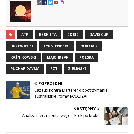
ATP
BERKIETA
CORIC
DAVIS CUP
DRZEWIECKI
FYRSTENBERG
HURKACZ
KAŚNIKOWSKI
MAJCHRZAK
POLSKA
PUCHAR DAVISA
PZT
ZIELIŃSKI
POPRZEDNI
Cazaux kontra Marterer o podtrzymanie
australijskiej formy [ANALIZA]
NASTĘPNY
Analiza meczu tenisowego – krok po kroku