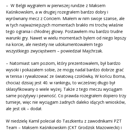
– W Belgii wygrałem w pierwszej rundzie z Maksem
Kaśnikowskim, a w drugiej rozegrałem bardzo dobry i
wyrównany mecz z Coriciem. Miałem w nim swoje szanse, ale
w tych najważniejszych momentach brakło mi trochę właśnie
tego ogrania i chłodnej głowy. Postawiłem mu bardzo trudne
warunki gry. Nawet w wielu momentach byłem od niego lepszy
na korcie, ale niestety nie udokumentowałem tego
wszystkiego zwycięstwem – powiedział Majchrzak.
– Natomiast sam poziom, który prezentowałem, był bardzo
wysoki i pokazałem sobie, że mogę nadal bardzo dobrze grać
w tenisa i rywalizować ze światową czołówką. W końcu Borna,
chociaż dzisiaj jest 40. w rankingu, to wcześniej długo był
sklasyfikowany o wiele wyżej. Także z tego meczu wyciągam
same pozytywy i pewność. Co prawda rozegrałem dopiero trzy
turnieje, więc nie wyciągam żadnych daleko idących wniosków,
ale jest ok – dodał.
W niedzielę Kamil poleciał do Taszkientu z zawodnikami PZT
Team – Maksem Kaśnikowskim (CKT Grodzisk Mazowiecki) i