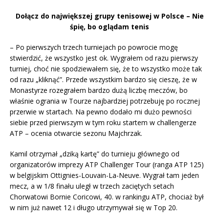
Dołącz do największej grupy tenisowej w Polsce – Nie
śpię, bo oglądam tenis
– Po pierwszych trzech turniejach po powrocie mogę
stwierdzić, że wszystko jest ok. Wygrałem od razu pierwszy
turniej, choć nie spodziewałem się, że to wszystko może tak
od razu „kliknąć”. Przede wszystkim bardzo się cieszę, że w
Monastyrze rozegrałem bardzo dużą liczbę meczów, bo
właśnie ogrania w Tourze najbardziej potrzebuję po rocznej
przerwie w startach. Na pewno dodało mi dużo pewności
siebie przed pierwszym w tym roku startem w challengerze
ATP – ocenia otwarcie sezonu Majchrzak.
Kamil otrzymał „dziką kartę” do turnieju głównego od
organizatorów imprezy ATP Challenger Tour (ranga ATP 125)
w belgijskim Ottignies-Louvain-La-Neuve. Wygrał tam jeden
mecz, a w 1/8 finału uległ w trzech zaciętych setach
Chorwatowi Bornie Coricowi, 40. w rankingu ATP, chociaż był
w nim już nawet 12 i długo utrzymywał się w Top 20.