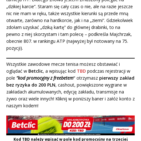
„dzikiej karcie”. Staram się cały czas o nie, ale na razie jeszcze
nic nie mam w ręku, także wszystkie kierunki są przede mną
otwarte, zarówno na hardkorcie, jak i na „ziemi”. Gdziekolwiek
zdołam uzyskać „dziką kartę” do głównej drabinki, to na
pewno z niej skorzystam i tam polecę – podkreśla Majchrzak,
obecnie 807. w rankingu ATP (najwyżej był notowany na 75.
pozycji).
Wszystkie zawodowe mecze tenisa możesz obstawiać i
oglądać w
Betclic
, a wpisując kod
TBD
podczas rejestracji w
pole
“kod promocyjny z freebetem
“
otrzymasz
pierwszy zakład
bez ryzyka do 200 PLN
, cashout, powiększone wygrane w
zakładach akumulowanych, edycję zakładu, transmisje na
żywo oraz wiele innych! Kliknij w poniższy baner i załóż konto z
naszym kodem!
Kod
TBD
należy wpisać w pole kod promocyjny na trzeciej