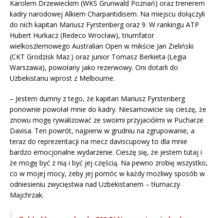
Karolem Drzewieckim (WKS Grunwald Poznań) oraz trenerem
kadry narodowej Alkiem Charpantidisem. Na miejscu dołączyli
do nich kapitan Mariusz Fyrstenberg oraz 9. W rankingu ATP
Hubert Hurkacz (Redeco Wrocław), triumfator
wielkoszlemowego Australian Open w mikście Jan Zieliński
(CKT Grodzisk Maz.) oraz junior Tomasz Berkieta (Legia
Warszawa), powołany jako rezerwowy. Oni dotarli do
Uzbekistanu wprost z Melbourne.
– Jestem dumny z tego, że kapitan Mariusz Fyrstenberg
ponownie powołał mnie do kadry. Niesamowicie się cieszę, że
znowu mogę rywalizować ze swoimi przyjaciółmi w Pucharze
Davisa. Ten powrót, najpierw w grudniu na zgrupowanie, a
teraz do reprezentacji na mecz daviscupowy to dla mnie
bardzo emocjonalne wydarzenie. Cieszę się, że jestem tutaj i
że mogę być z nią i być jej częścią. Na pewno zrobię wszystko,
co w mojej mocy, żeby jej pomóc w każdy możliwy sposób w
odniesieniu zwycięstwa nad Uzbekistanem – tłumaczy
Majchrzak.