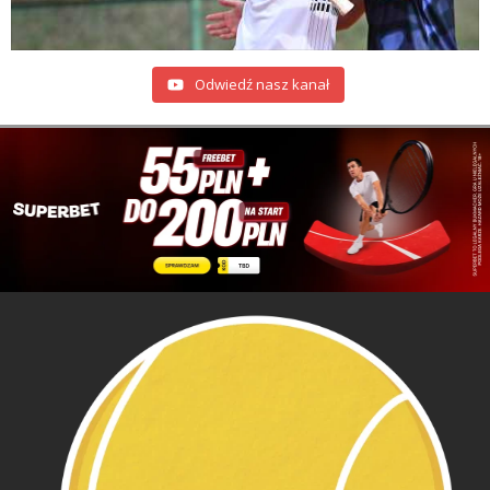
Odwiedź nasz kanał