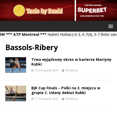
** ATP Montreal ***
Hubert Hurkacz 6-3, 6-7(4), 5-7 Botic van de
Bassols-Ribery
Trwa wyjątkowy okres w karierze Martyny
Kubki
12 listopada 2023
Redakcja
BJK Cup Finals – Polki na 3. miejscu w
grupie C. Udany debiut Kubki
11 listopada 2023
Redakcja