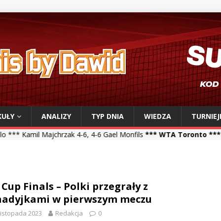
KUŁY
ANALIZY
TYP DNIA
WIEDZA
TURNIEJ
chrzak 4-6, 4-6 Gael Monfils
*** WTA Toronto ***
Iga Świątek 6-0, 
 Cup Finals – Polki przegrały z
adyjkami w pierwszym meczu
listopada 2023
Redakcja
0