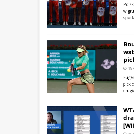
Polsk
w gru
spotk
Bou
wst
pic
18 
Eugen
pickl
drugi
WTA
dra
[WI
16 