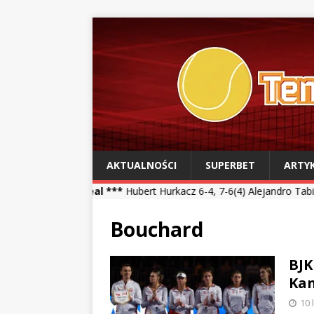
AKTUALNOŚCI
SUPERBET
ARTY
real ***
Hubert Hurkacz 6-4, 7-6(4) Alejandro Tabilo *** Kamil Maj
Bouchard
BJK
Kan
10 