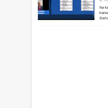
Na ka
trans
Stańc