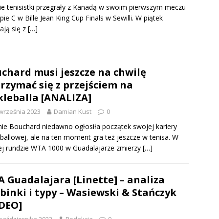
ie tenisistki przegrały z Kanadą w swoim pierwszym meczu
pie C w Bille Jean King Cup Finals w Sewilli. W piątek
ają się z
[…]
chard musi jeszcze na chwilę
rzymać się z przejściem na
kleballa [ANALIZA]
września 2023
Damian Kust
0
ie Bouchard niedawno ogłosiła początek swojej kariery
eballowej, ale na ten moment gra też jeszcze w tenisa. W
ej rundzie WTA 1000 w Guadalajarze zmierzy
[…]
 Guadalajara [Linette] – analiza
binki i typy – Wasiewski & Stańczyk
DEO]
października 2022
Redakcja
0