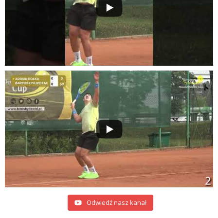
Odwiedź nasz kanał