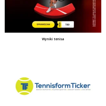
Wyniki tenisa