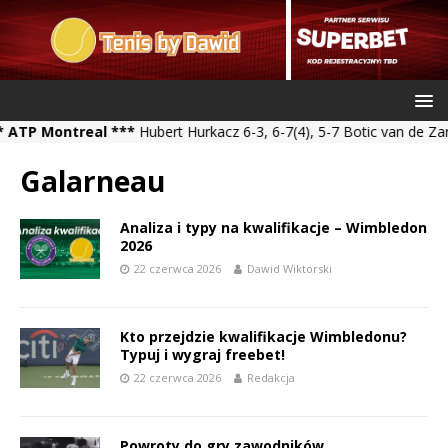
 Montreal ***
Hubert Hurkacz 6-3, 6-7(4), 5-7 Botic van de Zandsch
Galarneau
Analiza i typy na kwalifikacje – Wimbledon
2026
22 czerwca 2026
Dawid Wiktorski
Kto przejdzie kwalifikacje Wimbledonu?
Typuj i wygraj freebet!
22 czerwca 2026
Redakcja
Powroty do gry zawodników