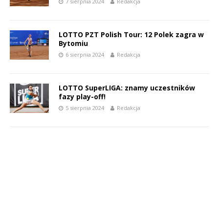
7 sierpnia 2024
Redakcja
LOTTO PZT Polish Tour: 12 Polek zagra w
Bytomiu
6 sierpnia 2024
Redakcja
LOTTO SuperLIGA: znamy uczestników
fazy play-off!
5 sierpnia 2024
Redakcja