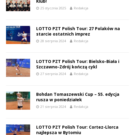
Klub!
25 stycznia 2025
Redakcja
LOTTO PZT Polish Tour: 27 Polaków na
starcie ostatnich imprez
28 sierpnia 2024
Redakcja
LOTTO PZT Polish Tour: Bielsko-Biała i
Szczawno-Zdrój kończą cykl
27 sierpnia 2024
Redakcja
Bohdan Tomaszewski Cup – 55. edycja
rusza w poniedziałek
21 sierpnia 2024
Redakcja
LOTTO PZT Polish Tour: Cortez-Llorca
najlepsza w Bytomiu