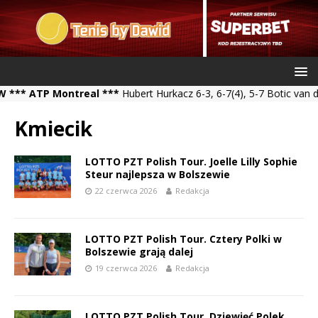
ATP Montreal ***
Hubert Hurkacz 6-3, 6-7(4), 5-7 Botic van de Za
Kmiecik
LOTTO PZT Polish Tour. Joelle Lilly Sophie
Steur najlepsza w Bolszewie
22 czerwca 2026
Redakcja
LOTTO PZT Polish Tour. Cztery Polki w
Bolszewie grają dalej
19 czerwca 2026
Redakcja
LOTTO PZT Polish Tour. Dziewięć Polek