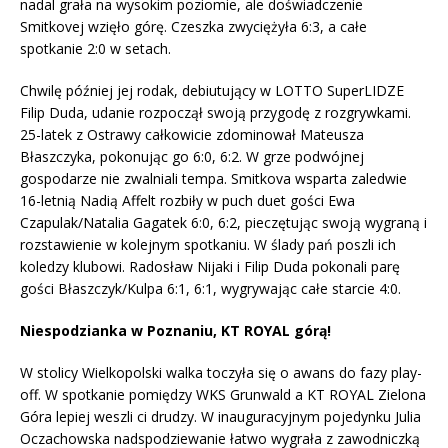
nadal grała na wysokim poziomie, ale doświadczenie
Smitkovej wzięło górę. Czeszka zwyciężyła 6:3, a całe
spotkanie 2:0 w setach.
Chwilę później jej rodak, debiutujący w LOTTO SuperLIDZE
Filip Duda, udanie rozpoczął swoją przygodę z rozgrywkami.
25-latek z Ostrawy całkowicie zdominował Mateusza
Błaszczyka, pokonując go 6:0, 6:2. W grze podwójnej
gospodarze nie zwalniali tempa. Smitkova wsparta zaledwie
16-letnią Nadią Affelt rozbiły w puch duet gości Ewa
Czapulak/Natalia Gagatek 6:0, 6:2, pieczętując swoją wygraną i
rozstawienie w kolejnym spotkaniu. W ślady pań poszli ich
koledzy klubowi. Radosław Nijaki i Filip Duda pokonali parę
gości Błaszczyk/Kulpa 6:1, 6:1, wygrywając całe starcie 4:0.
Niespodzianka w Poznaniu, KT ROYAL górą!
W stolicy Wielkopolski walka toczyła się o awans do fazy play-
off. W spotkanie pomiędzy WKS Grunwald a KT ROYAL Zielona
Góra lepiej weszli ci drudzy. W inauguracyjnym pojedynku Julia
Oczachowska nadspodziewanie łatwo wygrała z zawodniczką