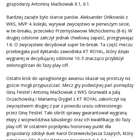
gospodarzy Antoniną Maćkowiak 6:1, 6:1.
Bardziej zacięte było starcie panów. Aleksander Orlikowski z
WKS, MVP 4. kolejki, wyrywał zwycięstwo w pierwszym secie,
w tie-breaku, przeciwko Przemysławowi Michockiemu (8-6). W
drugiej odsłonie zaliczył jednak chwilową zapaść, przegrywając
1:6. O zwycięstwie decydował super tie-break. Ta część meczu
przebiegała pod dyktando zawodnika KT ROYAL, który dzięki
wygranej w decydującej odsłonie 10-3 znacząco przybliżył
zielonogórzan do fazy play-off.
Ostatni krok do upragnionego awansu okazał się prostszy niż
goście mogli przypuszczać. Mecz gry podwójnej pań pomiędzy
Giną Feistel i Antonią Maćkowiak z WKS Grunwald a Julią
Oczachowską i Marianną Grygiel z KT ROYAL zakończył się
zwycięstwem drugiej z par z powodu urazu odniesionego
przez Ginę Feistel. Taki obrót sprawy gwarantował wygraną
ekipy z województwa lubuskiego oraz ich kwalifikację do fazy
play-off. W ostatnim pojedynku honorowy punkt dla
gospodarzy zdobył duet Karol Drzewiecki/Jasza Szajrych, który