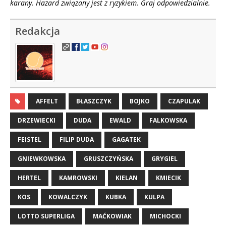
karany. Hazard związany jest z ryzykiem. Graj odpowiedzialnie.
Redakcja
AFFELT
BŁASZCZYK
BOJKO
CZAPULAK
DRZEWIECKI
DUDA
EWALD
FALKOWSKA
FEISTEL
FILIP DUDA
GAGATEK
GNIEWKOWSKA
GRUSZCZYŃSKA
GRYGIEL
HERTEL
KAMROWSKI
KIELAN
KMIECIK
KOS
KOWALCZYK
KUBKA
KULPA
LOTTO SUPERLIGA
MAĆKOWIAK
MICHOCKI