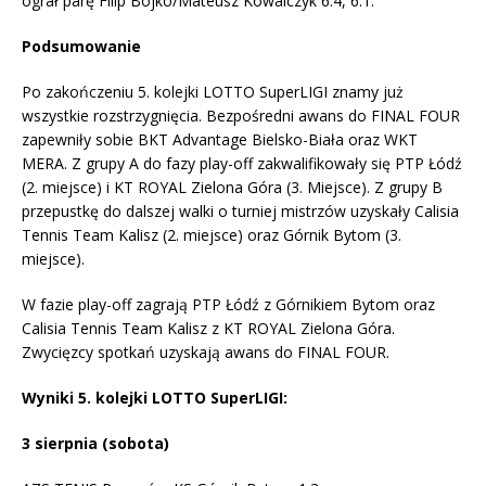
ograł parę Filip Bojko/Mateusz Kowalczyk 6:4, 6:1.
Podsumowanie
Po zakończeniu 5. kolejki LOTTO SuperLIGI znamy już
wszystkie rozstrzygnięcia. Bezpośredni awans do FINAL FOUR
zapewniły sobie BKT Advantage Bielsko-Biała oraz WKT
MERA. Z grupy A do fazy play-off zakwalifikowały się PTP Łódź
(2. miejsce) i KT ROYAL Zielona Góra (3. Miejsce). Z grupy B
przepustkę do dalszej walki o turniej mistrzów uzyskały Calisia
Tennis Team Kalisz (2. miejsce) oraz Górnik Bytom (3.
miejsce).
W fazie play-off zagrają PTP Łódź z Górnikiem Bytom oraz
Calisia Tennis Team Kalisz z KT ROYAL Zielona Góra.
Zwycięzcy spotkań uzyskają awans do FINAL FOUR.
Wyniki 5. kolejki LOTTO SuperLIGI:
3 sierpnia (sobota)