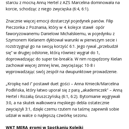
starciu z mocną Anną Hertel z AZS Marcelina dominowała na
korcie, schodząc z niego zwycięska (6:4, 6:1).
Znacznie więcej emocji dostarczył pojedynek panów. Filip
Pieczonka z Poznania, który w 4. kolejce stawił opór
faworyzowanemu Danielowi Michalskiemu, w pojedynku z
Szymonem Kielanem dyktował warunki w pierwszym secie i
rozstrzygnął go na swoją korzyść 6:1. Jego rywal „przebudził
się” w drugiej odsłonie, którą również wygrał do 1,
doprowadzając do super tie-break’a. W nim rozpędzony Kielan
zachował więcej zimnej krwi, zwyciężając 10-8 i
wyprowadzając swój zespół na dwupunktowe prowadzenie.
„Kropkę nad i” postawił duet gości – Anna Kmiecik/Marcelina
Podlińska, który łatwo uporał się z parą „akademiczek” – Anną
Hertel i Rozalią Gruszczyńską (6:1, 6:2). Bytomianie wygrywali
3:0, a na skutek walkowera męskiego debla ostatecznie
zwyciężyli 3:1, dzięki czemu rzutem na taśmę zapewnili sobie
udział w walce o najlepszą czwórkę sezonu.
WKT MERA gromi w Spotkaniu Kolejki