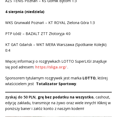
AZS TENIS Poznań – KS Górnik Bytom 1:3
4 sierpnia (niedziela)
WKS Grunwald Poznań – KT ROYAL Zielona Góra 1:3
PTP Łódź – BAZALT ZTT Złotoryja 4:0
KT GAT Gdańsk – WKT MERA Warszawa (Spotkanie Kolejki)
0:4
Więcej informacji o rozgrywkach LOTTO SuperLIGI znajduje
się pod adresem:
https://sliga.org/
.
Sponsorem tytularnym rozgrywek jest marka
LOTTO
, której
właścicielem jest
Totalizator Sportowy
.
zyskaj do 50 PLN
,
grę bez podatku na wszystko
, cashout,
edycję zakładu, transmisje na żywo oraz wiele innych! Kliknij w
poniższy baner i załóż konto z naszym kodem!