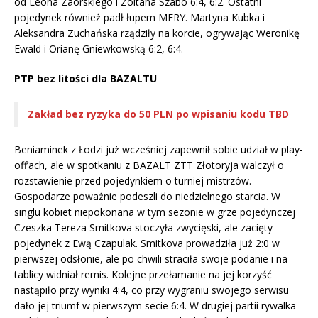
od Leona Zaorskiego i Zoltana Szabo 6:4, 6:2. Ostatni
pojedynek również padł łupem MERY. Martyna Kubka i
Aleksandra Zuchańska rządziły na korcie, ogrywając Weronikę
Ewald i Orianę Gniewkowską 6:2, 6:4.
PTP bez litości dla BAZALTU
Zakład bez ryzyka do 50 PLN po wpisaniu kodu TBD
Beniaminek z Łodzi już wcześniej zapewnił sobie udział w play-
off’ach, ale w spotkaniu z BAZALT ZTT Złotoryja walczył o
rozstawienie przed pojedynkiem o turniej mistrzów.
Gospodarze poważnie podeszli do niedzielnego starcia. W
singlu kobiet niepokonana w tym sezonie w grze pojedynczej
Czeszka Tereza Smitkova stoczyła zwycięski, ale zacięty
pojedynek z Ewą Czapulak. Smitkova prowadziła już 2:0 w
pierwszej odsłonie, ale po chwili straciła swoje podanie i na
tablicy widniał remis. Kolejne przełamanie na jej korzyść
nastąpiło przy wyniki 4:4, co przy wygraniu swojego serwisu
dało jej triumf w pierwszym secie 6:4. W drugiej partii rywalka