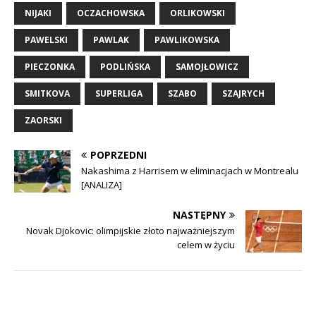
NIJAKI
OCZACHOWSKA
ORLIKOWSKI
PAWELSKI
PAWLAK
PAWLIKOWSKA
PIECZONKA
PODLIŃSKA
SAMOJŁOWICZ
SMITKOVA
SUPERLIGA
SZABO
SZAJRYCH
ZAORSKI
POPRZEDNI
Nakashima z Harrisem w eliminacjach w Montrealu
[ANALIZA]
NASTĘPNY
Novak Djokovic: olimpijskie złoto najważniejszym
celem w życiu