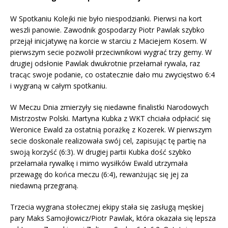
W Spotkaniu Kolejki nie było niespodzianki. Pierwsi na kort
weszli panowie. Zawodnik gospodarzy Piotr Pawlak szybko
przejął inicjatywę na korcie w starciu z Maciejem Kosem. W
pierwszym secie pozwolił przeciwnikowi wygrać trzy gemy. W
drugiej odsłonie Pawlak dwukrotnie przełamał rywala, raz
tracąc swoje podanie, co ostatecznie dało mu zwycięstwo 6:4
i wygraną w całym spotkaniu.
W Meczu Dnia zmierzyły się niedawne finalistki Narodowych
Mistrzostw Polski. Martyna Kubka z WKT chciała odpłacić się
Weronice Ewald za ostatnią porażkę z Kozerek. W pierwszym
secie doskonale realizowała swój cel, zapisując tę partię na
swoją korzyść (6:3). W drugiej partii Kubka dość szybko
przełamała rywalkę i mimo wysiłków Ewald utrzymała
przewagę do końca meczu (6:4), rewanżując się jej za
niedawną przegraną.
Trzecia wygrana stołecznej ekipy stała się zasługą męskiej
pary Maks Samojłowicz/Piotr Pawlak, która okazała się lepsza