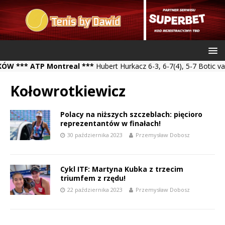
*** ATP Montreal ***
Hubert Hurkacz 6-3, 6-7(4), 5-7 Botic van d
Kołowrotkiewicz
Polacy na niższych szczeblach: pięcioro
reprezentantów w finałach!
30 października 2023
Przemysław Dobosz
Cykl ITF: Martyna Kubka z trzecim
triumfem z rzędu!
22 października 2023
Przemysław Dobosz