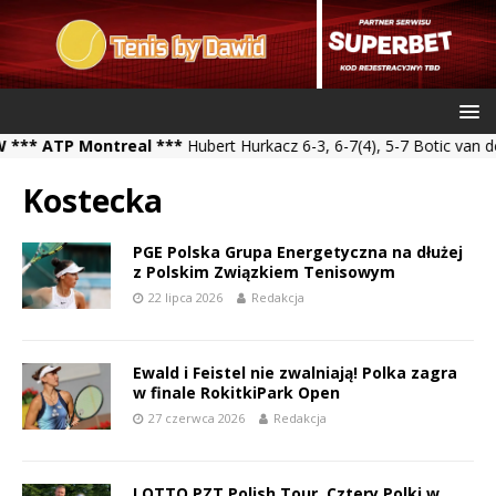
ATP Montreal ***
Hubert Hurkacz 6-3, 6-7(4), 5-7 Botic van de Za
Kostecka
PGE Polska Grupa Energetyczna na dłużej
z Polskim Związkiem Tenisowym
22 lipca 2026
Redakcja
Ewald i Feistel nie zwalniają! Polka zagra
w finale RokitkiPark Open
27 czerwca 2026
Redakcja
LOTTO PZT Polish Tour. Cztery Polki w