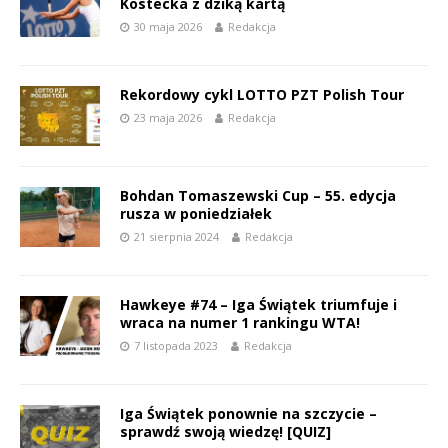
Kostecka z dziką kartą
30 maja 2026
Redakcja
Rekordowy cykl LOTTO PZT Polish Tour
23 maja 2026
Redakcja
Bohdan Tomaszewski Cup – 55. edycja
rusza w poniedziałek
21 sierpnia 2024
Redakcja
Hawkeye #74 – Iga Świątek triumfuje i
wraca na numer 1 rankingu WTA!
7 listopada 2023
Redakcja
Iga Świątek ponownie na szczycie –
sprawdź swoją wiedzę! [QUIZ]