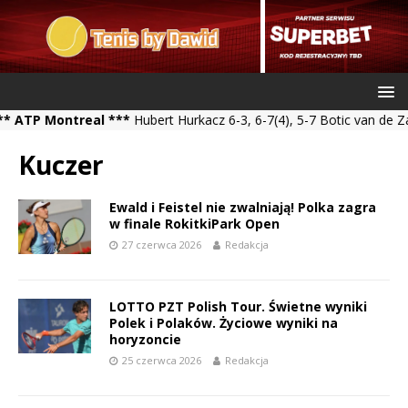
 Montreal ***
Hubert Hurkacz 6-3, 6-7(4), 5-7 Botic van de Zandsch
Kuczer
Ewald i Feistel nie zwalniają! Polka zagra
w finale RokitkiPark Open
27 czerwca 2026
Redakcja
LOTTO PZT Polish Tour. Świetne wyniki
Polek i Polaków. Życiowe wyniki na
horyzoncie
25 czerwca 2026
Redakcja