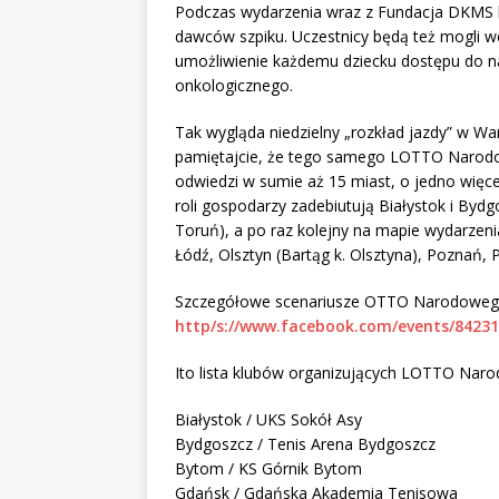
Podczas wydarzenia wraz z Fundacja DKMS b
dawców szpiku. Uczestnicy będą też mogli w
umożliwienie każdemu dziecku dostępu do na
onkologicznego.
Tak wygląda niedzielny „rozkład jazdy” w Wa
pamiętajcie, że tego samego LOTTO Narod
odwiedzi w sumie aż 15 miast, o jedno więce
roli gospodarzy zadebiutują Białystok i Bydg
Toruń), a po raz kolejny na mapie wydarzenia
Łódź, Olsztyn (Bartąg k. Olsztyna), Poznań, 
Szczegółowe scenariusze OTTO Narodowego
http/s://www.facebook.com/events/84231
Ito lista klubów organizujących LOTTO Naro
Białystok / UKS Sokół Asy
Bydgoszcz / Tenis Arena Bydgoszcz
Bytom / KS Górnik Bytom
Gdańsk / Gdańska Akademia Tenisowa