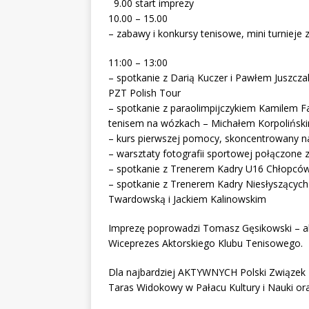
9.00 start imprezy
10.00 – 15.00
– zabawy i konkursy tenisowe, mini turnieje
11:00 – 13:00
– spotkanie z Darią Kuczer i Pawłem Juszc
PZT Polish Tour
– spotkanie z paraolimpijczykiem Kamilem F
tenisem na wózkach – Michałem Korpolińskim
– kurs pierwszej pomocy, skoncentrowany n
– warsztaty fotografii sportowej połączone
– spotkanie z Trenerem Kadry U16 Chłopc
– spotkanie z Trenerem Kadry Niesłyszących
Twardowską i Jackiem Kalinowskim
Imprezę poprowadzi Tomasz Gęsikowski – akto
Wiceprezes Aktorskiego Klubu Tenisowego.
Dla najbardziej AKTYWNYCH Polski Związek T
Taras Widokowy w Pałacu Kultury i Nauki ora