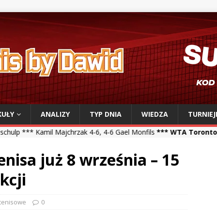
KUŁY
ANALIZY
TYP DNIA
WIEDZA
TURNIEJ
ajchrzak 4-6, 4-6 Gael Monfils
*** WTA Toronto ***
Iga Świątek 6-2
isa już 8 września – 15
kcji
 tenisowe
0