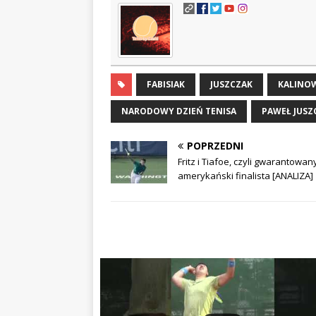
FABISIAK
JUSZCZAK
KALINO
NARODOWY DZIEŃ TENISA
PAWEŁ JUSZ
POPRZEDNI
Fritz i Tiafoe, czyli gwarantowan
amerykański finalista [ANALIZA]