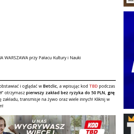
A WARSZAWA przy Pałacu Kultury i Nauki
bstawiać i oglądać w
Betclic
, a wpisując kod
TBD
podczas
m
“
otrzymasz
pierwszy zakład bez ryzyka do 50 PLN
,
grę
ę zakładu, transmisje na żywo oraz wiele innych! Kliknij w
m!