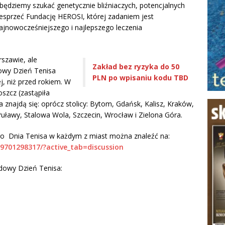
ędziemy szukać genetycznie bliźniaczych, potencjalnych
esprzeć Fundację HEROSI, której zadaniem jest
jnowocześniejszego i najlepszego leczenia
rszawie, ale
Zakład bez ryzyka do 50
owy Dzień Tenisa
PLN po wpisaniu kodu TBD
j, niż przed rokiem. W
oszcz (zastąpiła
 znajdą się: oprócz stolicy: Bytom, Gdańsk, Kalisz, Kraków,
Puławy, Stalowa Wola, Szczecin, Wrocław i Zielona Góra.
 Dnia Tenisa w każdym z miast można znaleźć na:
9701298317/?active_tab=discussion
dowy Dzień Tenisa: