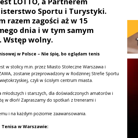
est LOTTO, a Partnerem
isterstwo Sportu i Turystyki.
ym razem zagości aż w 15
amego dnia i w tym samym
d. Wstęp wolny.
nisowej w Polsce – Nie śpię, bo oglądam tenis
t w stolicy m.in. przez Miasto Stołeczne Warszawa i
WA, zostanie przeprowadzony w Rodzinnej Strefie Sportu
więtokrzyskiej, czyli w ścisłym centrum miasta.
la młodszych i starszych, dla doświadczonych amatorów i
ietę w dłoń! Zapraszamy do spotkań z trenerami i
demu i na każdym poziomie zaawansowania.
Tenisa w Warszawie: