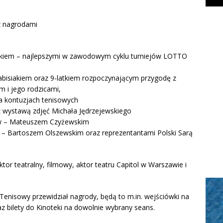
 z nagrodami
zakiem – najlepszymi w zawodowym cyklu turniejów LOTTO
abisiakiem oraz 9-latkiem rozpoczynającym przygodę z
 i jego rodzicami,
a kontuzjach tenisowych
 z wystawą zdjęć Michała Jędrzejewskiego
ów – Mateuszem Czyżewskim
 – Bartoszem Olszewskim oraz reprezentantami Polski Sarą
r teatralny, filmowy, aktor teatru Capitol w Warszawie i
enisowy przewidział nagrody, będą to m.in. wejściówki na
z bilety do Kinoteki na dowolnie wybrany seans.