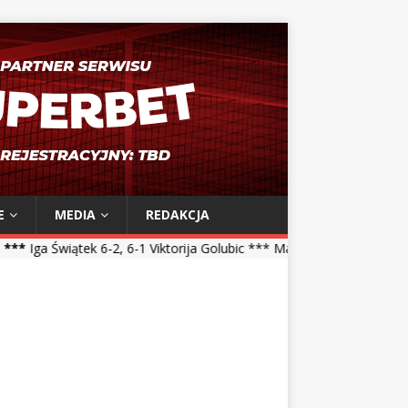
E
MEDIA
REDAKCJA
, 6-1 Viktorija Golubic *** Maja Chwalińska 5-7, 1-6 Talia Gibson ***