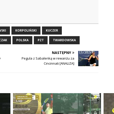
WSKI
KORPOLIŃSKI
KUCZER
CZAK
POLSKA
PZT
TWARDOWSKA
NASTĘPNY
y
Pegula z Sabalenką w rewanżu za
Cincinnati [ANALIZA]