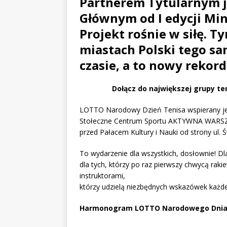
Partnerem Tytularnym j
Głównym od I edycji Min
Projekt rośnie w siłę. T
miastach Polski tego s
czasie, a to nowy rekor
Dołącz do największej grupy te
LOTTO Narodowy Dzień Tenisa wspierany jes
Stołeczne Centrum Sportu AKTYWNA WARSZA
przed Pałacem Kultury i Nauki od strony ul. Ś
To wydarzenie dla wszystkich, dosłownie! D
dla tych, którzy po raz pierwszy chwycą rak
instruktorami,
którzy udzielą niezbędnych wskazówek każ
Harmonogram LOTTO Narodowego Dnia 