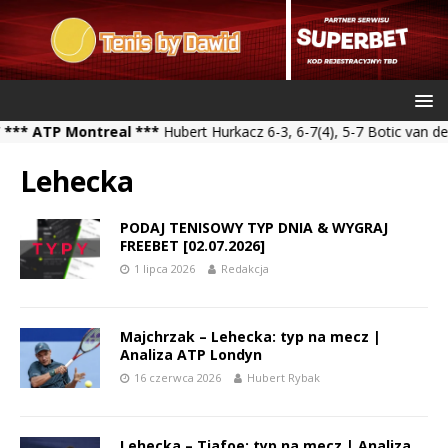
TP Montreal ***
Hubert Hurkacz 6-3, 6-7(4), 5-7 Botic van de Zand
Lehecka
PODAJ TENISOWY TYP DNIA & WYGRAJ
FREEBET [02.07.2026]
1 lipca 2026
Redakcja
Majchrzak – Lehecka: typ na mecz |
Analiza ATP Londyn
16 czerwca 2026
Hubert Rybak
Lehecka – Tiafoe: typ na mecz | Analiza