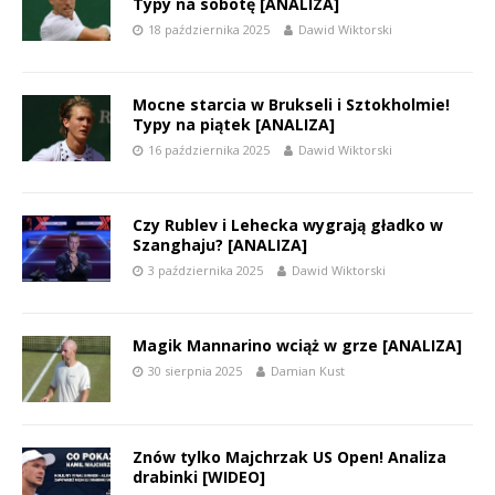
Typy na sobotę [ANALIZA]
18 października 2025
Dawid Wiktorski
Mocne starcia w Brukseli i Sztokholmie!
Typy na piątek [ANALIZA]
16 października 2025
Dawid Wiktorski
Czy Rublev i Lehecka wygrają gładko w
Szanghaju? [ANALIZA]
3 października 2025
Dawid Wiktorski
Magik Mannarino wciąż w grze [ANALIZA]
30 sierpnia 2025
Damian Kust
Znów tylko Majchrzak US Open! Analiza
drabinki [WIDEO]