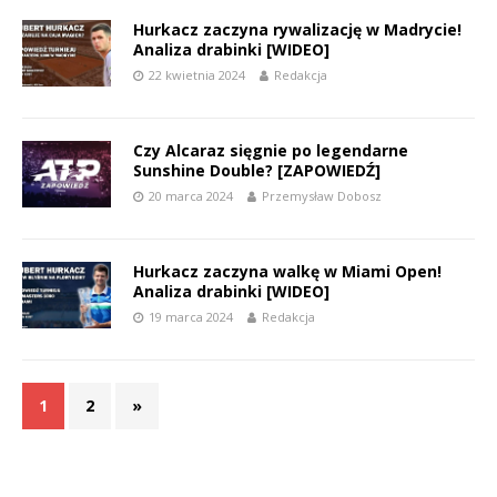
Hurkacz zaczyna rywalizację w Madrycie!
Analiza drabinki [WIDEO]
22 kwietnia 2024
Redakcja
Czy Alcaraz sięgnie po legendarne
Sunshine Double? [ZAPOWIEDŹ]
20 marca 2024
Przemysław Dobosz
Hurkacz zaczyna walkę w Miami Open!
Analiza drabinki [WIDEO]
19 marca 2024
Redakcja
1
2
»