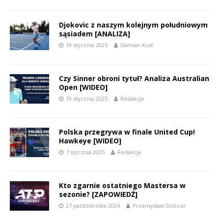
Djokovic z naszym kolejnym południowym
sąsiadem [ANALIZA]
18 stycznia 2025
Damian Kust
Czy Sinner obroni tytuł? Analiza Australian
Open [WIDEO]
10 stycznia 2025
Redakcja
Polska przegrywa w finale United Cup!
Hawkeye [WIDEO]
7 stycznia 2025
Redakcja
Kto zgarnie ostatniego Mastersa w
sezonie? [ZAPOWIEDŹ]
27 października 2024
Przemysław Dobosz