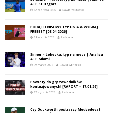
ATP Stuttgart
12 czerwca 2026
Dawid Wiktorski
PODAJ TENISOWY TYP DNIA & WYGRAJ
FREEBET [08.04.2026]
7 kwietnia 2026
Redakcja
Sinner – Lehecka: typ na mecz | Analiza
ATP Miami
29 marca 2026
Dawid Wiktorski
Powroty do gry zawodników
kontuzjowanych! [RAPORT – 17.01.26]
17 stycznia 2026
Redakcja
Czy Duckworth postraszy Medvedeva?