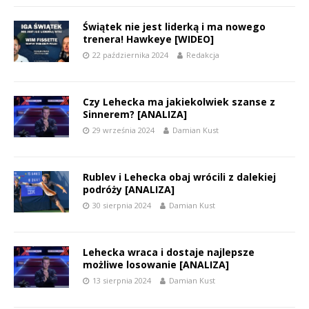
Świątek nie jest liderką i ma nowego
trenera! Hawkeye [WIDEO]
22 października 2024
Redakcja
Czy Lehecka ma jakiekolwiek szanse z
Sinnerem? [ANALIZA]
29 września 2024
Damian Kust
Rublev i Lehecka obaj wrócili z dalekiej
podróży [ANALIZA]
30 sierpnia 2024
Damian Kust
Lehecka wraca i dostaje najlepsze
możliwe losowanie [ANALIZA]
13 sierpnia 2024
Damian Kust