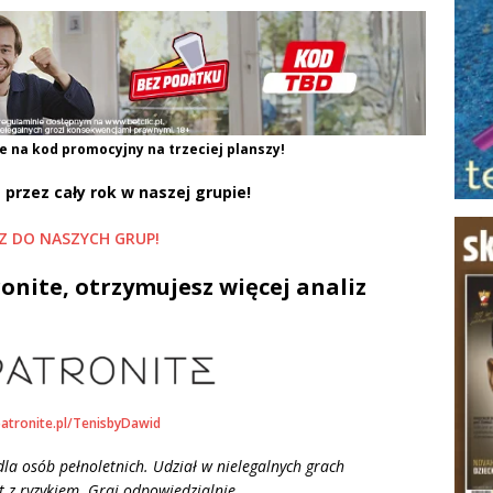
e na kod promocyjny na trzeciej planszy!
 przez cały rok w naszej grupie!
Z DO NASZYCH GRUP!
onite, otrzymujesz więcej analiz
patronite.pl/TenisbyDawid
la osób pełnoletnich. Udział w nielegalnych grach
 z ryzykiem. Graj odpowiedzialnie.