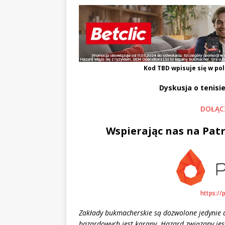
Kod
TBD
wpisuje się w pol
Dyskusja o tenisie
DOŁĄC
Wspierając nas na Patr
https://
Zakłady bukmacherskie są dozwolone jedynie d
hazardowych jest karany. Hazard związany jest