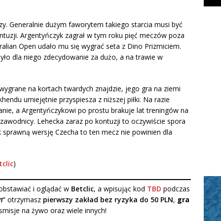
zy. Generalnie dużym faworytem takiego starcia musi być
ntuzji. Argentyńczyk zagrał w tym roku pięć meczów poza
tralian Open udało mu się wygrać seta z Dino Prizmiciem.
było dla niego zdecydowanie za dużo, a na trawie w
 wygrane na kortach twardych znajdzie, jego gra na ziemi
hendu umiejętnie przyspiesza z niższej piłki. Na razie
nie, a Argentyńczykowi po prostu brakuje lat treningów na
 zawodnicy. Lehecka zaraz po kontuzji to oczywiście spora
ek sprawną wersję Czecha to ten mecz nie powinien dla
tclic
)
bstawiać i oglądać w
Betclic
, a wpisując kod
TBD
podczas
m
“
otrzymasz
pierwszy zakład bez ryzyka do 50 PLN
,
gra
nsmisje na żywo oraz wiele innych!