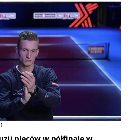
r)
uzji pleców w półfinale w