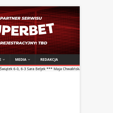
E
MEDIA
REDAKCJA
ara Beljek *** Maja Chwalińska 5-7, 1-6 Talia Gibson *** Magdalena F