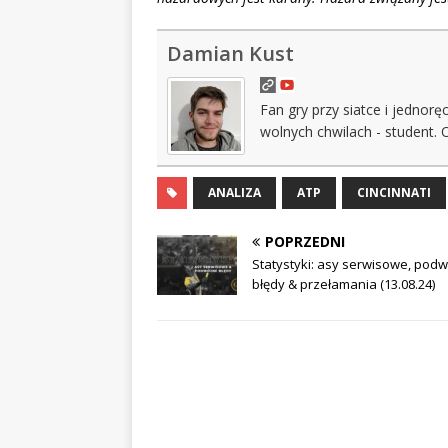
Damian Kust
Fan gry przy siatce i jednor
wolnych chwilach - student. 
ANALIZA
ATP
CINCINNATI
POPRZEDNI
Statystyki: asy serwisowe, pod
błędy & przełamania (13.08.24)