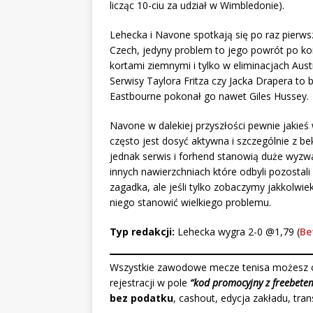
licząc 10-ciu za udział w Wimbledonie).
Lehecka i Navone spotkają się po raz pierws
Czech, jedyny problem to jego powrót po ko
kortami ziemnymi i tylko w eliminacjach Aus
Serwisy Taylora Fritza czy Jacka Drapera to 
Eastbourne pokonał go nawet Giles Hussey.
Navone w dalekiej przyszłości pewnie jakieś
często jest dosyć aktywna i szczególnie z bek
jednak serwis i forhend stanowią duże wyzwa
innych nawierzchniach które odbyli pozostali
zagadka, ale jeśli tylko zobaczymy jakkolwi
niego stanowić wielkiego problemu.
Typ redakcji:
Lehecka wygra 2-0 @1,79 (
Be
Wszystkie zawodowe mecze tenisa możesz o
rejestracji w pole
“kod promocyjny z freebete
bez podatku
, cashout, edycja zakładu, tra