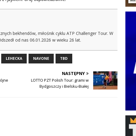
ęcznych bekhendów, miłośnik cyklu ATP Challenger Tour. W
Odszedł od nas 06.01.2026 w wieku 26 lat.
LEHECKA
NAVONE
TBD
NASTĘPNY
wójne
LOTTO PZT Polish Tour: grami w
Bydgoszczy i Bielsku-Białej