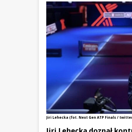
Jiri Lehecka (fot. Next Gen ATP Finals / twitte
Jiri Lehecka doznał kont