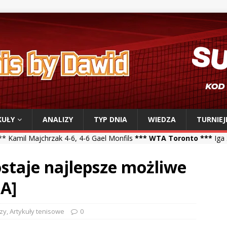
KUŁY
ANALIZY
TYP DNIA
WIEDZA
TURNIEJ
 4-6, 4-6 Gael Monfils
*** WTA Toronto ***
Iga Świątek 6-0, 6-3 S
staje najlepsze możliwe
A]
izy
,
Artykuły tenisowe
0