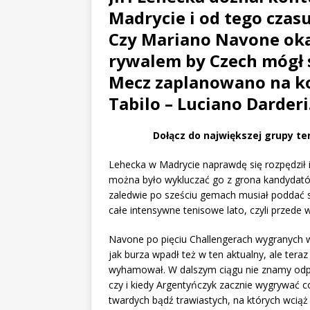
Madrycie i od tego czasu
Czy Mariano Navone oka
rywalem by Czech mógł s
Mecz zaplanowano na kor
Tabilo – Luciano Darderi
Dołącz do największej grupy te
Lehecka w Madrycie naprawdę się rozpędził i
można było wykluczać go z grona kandydatów
zaledwie po sześciu gemach musiał poddać s
całe intensywne tenisowe lato, czyli przede 
Navone po pięciu Challengerach wygranych 
jak burza wpadł też w ten aktualny, ale teraz
wyhamował. W dalszym ciągu nie znamy odp
czy i kiedy Argentyńczyk zacznie wygrywać c
twardych bądź trawiastych, na których wciąż