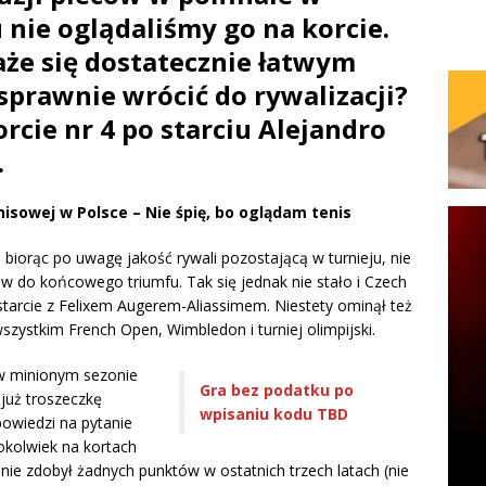
 nie oglądaliśmy go na korcie.
że się dostatecznie łatwym
prawnie wrócić do rywalizacji?
cie nr 4 po starciu Alejandro
.
nisowej w Polsce – Nie śpię, bo oglądam tenis
 biorąc po uwagę jakość rywali pozostającą w turnieju, nie
 do końcowego triumfu. Tak się jednak nie stało i Czech
tarcie z Felixem Augerem-Aliassimem. Niestety ominął też
wszystkim French Open, Wimbledon i turniej olimpijski.
w minionym sezonie
Gra bez podatku po
 już troszeczkę
wpisaniu kodu TBD
owiedzi na pytanie
okolwiek na kortach
 nie zdobył żadnych punktów w ostatnich trzech latach (nie