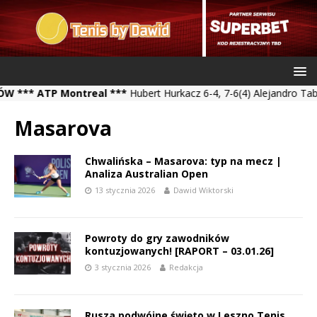
* ATP Montreal ***
Hubert Hurkacz 6-4, 7-6(4) Alejandro Tabilo *
Masarova
Chwalińska – Masarova: typ na mecz |
Analiza Australian Open
13 stycznia 2026
Dawid Wiktorski
Powroty do gry zawodników
kontuzjowanych! [RAPORT – 03.01.26]
3 stycznia 2026
Redakcja
Rusza podwójne święto w Leszno Tenis