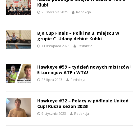
Klub!
25 stycznia 2025
Redakcja
BJK Cup Finals – Polki na 3. miejscu w
grupie C. Udany debiut Kubki
11 listopada 2023
Redakcja
Hawkeye #59 – tydzień nowych mistrzów!
5 turniejów ATP i WTA!
25 lipca 2023
Redakcja
Hawkeye #32 – Polacy w półfinale United
Cup! Rusza sezon 2023!
9 stycznia 2023
Redakcja