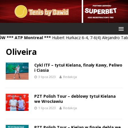
** ATP Montreal ***
Hubert Hurkacz 6-4, 7-6(4) Alejandro Tabilo 
Oliveira
Cykl ITF – tytuł Kielana, finały Kawy, Peliwo
i Ciasia
3 lipca 2023
Redakcja
PZT Polish Tour – deblowy tytuł Kielana
we Wrocławiu
1 lipca 2023
Redakcja
PZT Polish Tour – Kielan w finale debla we