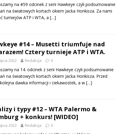
szamy na #59 odcinek z serii Hawkeye czyli podsumowanie
ń na światowych kortach okiem Jacka Honkisza. Za nami
ęć turniejów ATP i WTA, a
[…]
keye #14 – Musetti triumfuje nad
arazem! Cztery turnieje ATP i WTA.
lipca 2022
Redakcja
0
szamy na 14. odcinek z serii Hawkeye czyli podsumowanie
ń na światowych kortach okiem Jacka Honkisza. Przed
kolejna dawka informacji i ciekawostek, a w
[…]
lizy i typy #12 – WTA Palermo &
burg + konkurs! [WIDEO]
lipca 2022
Redakcja
0