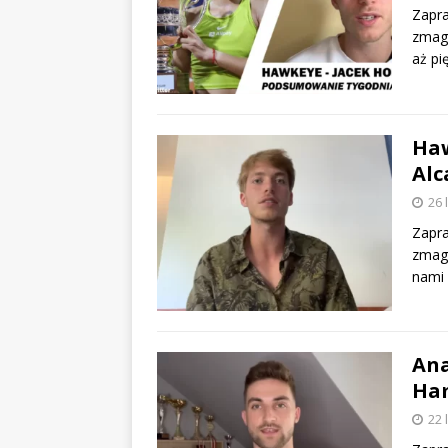
Zapra
zmaga
aż pi
Haw
Alc
26 
Zapra
zmaga
nami 
Ana
Ham
22 