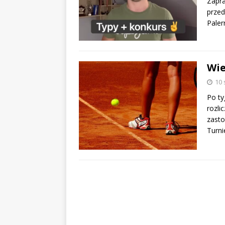
Zapra
przed
Paler
Wie
10 
Po ty
rozli
zasto
Turni