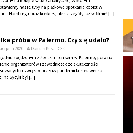
szamy na kolejne wideo analityczne, w którym
stawiamy nasze typy na piątkowe spotkania kobiet w
mo i Hamburgu oraz konkurs, ale szczegóły już w filmie!
[…]
lka próba w Palermo. Czy się udało?
sierpnia 2020
Damian Kust
0
godniu spędzonym z żeńskim tenisem w Palermo, pora na
czenie organizatorów i zawodniczek ze skuteczności
sowanych rozwiązań przeciw pandemii koronawirusa.
ej na Sycylii był
[…]