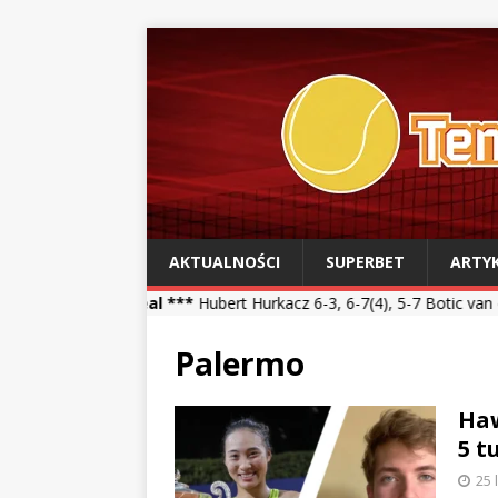
AKTUALNOŚCI
SUPERBET
ARTY
real ***
Hubert Hurkacz 6-3, 6-7(4), 5-7 Botic van de Zandschulp *
Palermo
Haw
5 t
25 