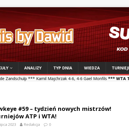
KUŁY
ANALIZY
TYP DNIA
WIEDZA
TURNIEJ
** Kamil Majchrzak 4-6, 4-6 Gael Monfils
*** WTA Toronto ***
Iga 
keye #59 – tydzień nowych mistrzów!
urniejów ATP i WTA!
lipca 2023
Redakcja
0