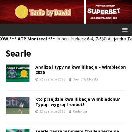
** ATP Montreal ***
Hubert Hurkacz 6-4, 7-6(4) Alejandro Tabilo 
Searle
Analiza i typy na kwalifikacje – Wimbledon
2026
22 czerwca 2026
Dawid Wiktorski
Kto przejdzie kwalifikacje Wimbledonu?
Typuj i wygraj freebet!
22 czerwca 2026
Redakcja
Searle zagra w nowym Challengerze na